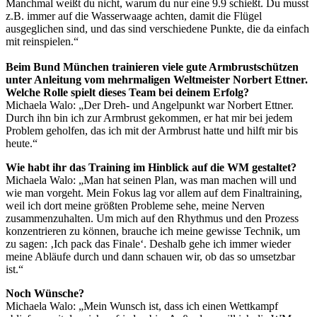
Manchmal weißt du nicht, warum du nur eine 9.9 schießt. Du musst
z.B. immer auf die Wasserwaage achten, damit die Flügel
ausgeglichen sind, und das sind verschiedene Punkte, die da einfach
mit reinspielen.“
Beim Bund München trainieren viele gute Armbrustschützen
unter Anleitung vom mehrmaligen Weltmeister Norbert Ettner.
Welche Rolle spielt dieses Team bei deinem Erfolg?
Michaela Walo: „Der Dreh- und Angelpunkt war Norbert Ettner.
Durch ihn bin ich zur Armbrust gekommen, er hat mir bei jedem
Problem geholfen, das ich mit der Armbrust hatte und hilft mir bis
heute.“
Wie habt ihr das Training im Hinblick auf die WM gestaltet?
Michaela Walo: „Man hat seinen Plan, was man machen will und
wie man vorgeht. Mein Fokus lag vor allem auf dem Finaltraining,
weil ich dort meine größten Probleme sehe, meine Nerven
zusammenzuhalten. Um mich auf den Rhythmus und den Prozess
konzentrieren zu können, brauche ich meine gewisse Technik, um
zu sagen: ‚Ich pack das Finale‘. Deshalb gehe ich immer wieder
meine Abläufe durch und dann schauen wir, ob das so umsetzbar
ist.“
Noch Wünsche?
Michaela Walo: „Mein Wunsch ist, dass ich einen Wettkampf