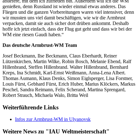
abliefere, mit dem ich zufrieden bin. Außerdem will ich die WM
genießen, denn Russland ist wieder einmal etwas anderes. Das
Fliegen und die ganzen Vorbereitungen waren viel intensiver, denn
wir mussten uns viel damit beschäftigen, wie wir die Armbrust
verpacken, damit sie auch sicher dort drüben ankommt. Deshalb
hoffe ich jetzt einfach, dass der Flug gut geht und dass wir bei der
WM eine riesen Gaudi haben.“
Das deutsche Armbrust-WM Team
Josef Beckmann, Ilse Beckmann, Claus Eberhardt, Reiner
Lützenkirchen, Martin Wilke, Robin Bosch, Melanie Ebend, Ralf
Hillenbrand, Steffen Hillenbrand. Walter Hillenbrand, Bernhard
Kreps, Ina Schmidt, Karl-Ernst Weißmann, Anna-Lena Albert.
Thomas Aumann, Klaus Denks, Simon Eiglsperger, Lisa Forstner,
Louis Fürst, Gebhard Fürst, Erich Huber, Marius Klöckers, Markus
Peschel, Sandra Reimann, Felix Scherand, Martina Sprengard,
Robert Strauch, Michaela Walo, Britta Weil
Weiterführende Links
Infos zur Armbrust-WM in Ulyanovsk
Weitere News zu "IAU Weltmeisterschaft"