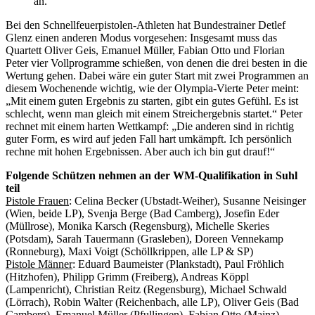
an.
Bei den Schnellfeuerpistolen-Athleten hat Bundestrainer Detlef
Glenz einen anderen Modus vorgesehen: Insgesamt muss das
Quartett Oliver Geis, Emanuel Müller, Fabian Otto und Florian
Peter vier Vollprogramme schießen, von denen die drei besten in die
Wertung gehen. Dabei wäre ein guter Start mit zwei Programmen an
diesem Wochenende wichtig, wie der Olympia-Vierte Peter meint:
„Mit einem guten Ergebnis zu starten, gibt ein gutes Gefühl. Es ist
schlecht, wenn man gleich mit einem Streichergebnis startet.“ Peter
rechnet mit einem harten Wettkampf: „Die anderen sind in richtig
guter Form, es wird auf jeden Fall hart umkämpft. Ich persönlich
rechne mit hohen Ergebnissen. Aber auch ich bin gut drauf!“
Folgende Schützen nehmen an der WM-Qualifikation in Suhl
teil
Pistole Frauen
: Celina Becker (Ubstadt-Weiher), Susanne Neisinger
(Wien, beide LP), Svenja Berge (Bad Camberg), Josefin Eder
(Müllrose), Monika Karsch (Regensburg), Michelle Skeries
(Potsdam), Sarah Tauermann (Grasleben), Doreen Vennekamp
(Ronneburg), Maxi Voigt (Schöllkrippen, alle LP & SP)
Pistole Männer
: Eduard Baumeister (Plankstadt), Paul Fröhlich
(Hitzhofen), Philipp Grimm (Freiberg), Andreas Köppl
(Lampenricht), Christian Reitz (Regensburg), Michael Schwald
(Lörrach), Robin Walter (Reichenbach, alle LP), Oliver Geis (Bad
Camberg), Emanuel Müller (Pfullingen), Fabian Otto (Mainz),