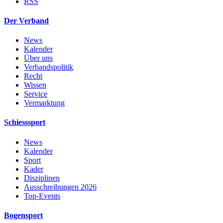
RSS
Der Verband
News
Kalender
Über uns
Verbandspolitik
Recht
Wissen
Service
Vermarktung
Schiesssport
News
Kalender
Sport
Kader
Disziplinen
Ausschreibungen 2026
Top-Events
Bogensport