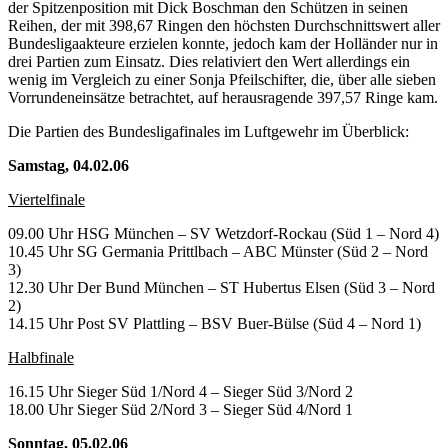
der Spitzenposition mit Dick Boschman den Schützen in seinen
Reihen, der mit 398,67 Ringen den höchsten Durchschnittswert aller
Bundesligaakteure erzielen konnte, jedoch kam der Holländer nur in
drei Partien zum Einsatz. Dies relativiert den Wert allerdings ein
wenig im Vergleich zu einer Sonja Pfeilschifter, die, über alle sieben
Vorrundeneinsätze betrachtet, auf herausragende 397,57 Ringe kam.
Die Partien des Bundesligafinales im Luftgewehr im Überblick:
Samstag, 04.02.06
Viertelfinale
09.00 Uhr HSG München – SV Wetzdorf-Rockau (Süd 1 – Nord 4)
10.45 Uhr SG Germania Prittlbach – ABC Münster (Süd 2 – Nord
3)
12.30 Uhr Der Bund München – ST Hubertus Elsen (Süd 3 – Nord
2)
14.15 Uhr Post SV Plattling – BSV Buer-Bülse (Süd 4 – Nord 1)
Halbfinale
16.15 Uhr Sieger Süd 1/Nord 4 – Sieger Süd 3/Nord 2
18.00 Uhr Sieger Süd 2/Nord 3 – Sieger Süd 4/Nord 1
Sonntag, 05.02.06