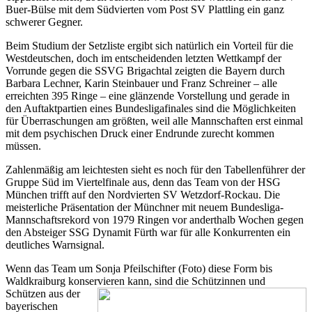
Buer-Bülse mit dem Südvierten vom Post SV Plattling ein ganz
schwerer Gegner.
Beim Studium der Setzliste ergibt sich natürlich ein Vorteil für die
Westdeutschen, doch im entscheidenden letzten Wettkampf der
Vorrunde gegen die SSVG Brigachtal zeigten die Bayern durch
Barbara Lechner, Karin Steinbauer und Franz Schreiner – alle
erreichten 395 Ringe – eine glänzende Vorstellung und gerade in
den Auftaktpartien eines Bundesligafinales sind die Möglichkeiten
für Überraschungen am größten, weil alle Mannschaften erst einmal
mit dem psychischen Druck einer Endrunde zurecht kommen
müssen.
Zahlenmäßig am leichtesten sieht es noch für den Tabellenführer der
Gruppe Süd im Viertelfinale aus, denn das Team von der HSG
München trifft auf den Nordvierten SV Wetzdorf-Rockau. Die
meisterliche Präsentation der Münchner mit neuem Bundesliga-
Mannschaftsrekord von 1979 Ringen vor anderthalb Wochen gegen
den Absteiger SSG Dynamit Fürth war für alle Konkurrenten ein
deutliches Warnsignal.
Wenn das Team um Sonja Pfeilschifter (Foto) diese Form bis
Waldkraiburg konservieren
kann, sind die Schützinnen und
Schützen aus der
bayerischen