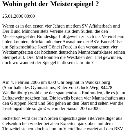
Wohin geht der Meisterspiegel ?
25.01.2006 00:00
Waren es in den ersten vier Jahren mit dem SV Affalterbach und
Der Bund München stets Vereine aus dem Süden, die den
Meisterspiegel der Bundesliga Luftgewehr zu sich ins Vereinsheim
holen konnten, drückte mit einer Ausnahme der BSV Buer-Bülse
um Spitzenschütze Jozef Gönci (Foto) in den vergangenen vier
Wettkampfzeiten der höchsten deutschen Mannschaftsklasse seinen
Stempel auf. Drei Mal konnten die Westfalen den Titel gewinnen,
doch wo wandert der Spiegel in diesem Jahr hin ?
Am 4. Februar 2006 um 9.00 Uhr beginnt in Waldkraiburg
(Sporthalle des Gymnasiums, Ritter-von-Gluck-Weg, 84478
Waldkraiburg) wohl eine der spannendsten Endrunden, die es je im
Luftgewehr gegeben hat. Die jeweils besten vier Mannschaften aus
den Gruppen Nord und Süd gehen an den Start und selten war die
Leistungsdichte so groß wie in der Saison 2005/2006.
Sicherlich wird der im Norden ungeschlagene Titelverteidiger aus
Gelsenkirchen wieder bei allen Experten ganz oben auf dem
Tippzettel stehen, doch schon im Viertelfinale wartet auf den BSV