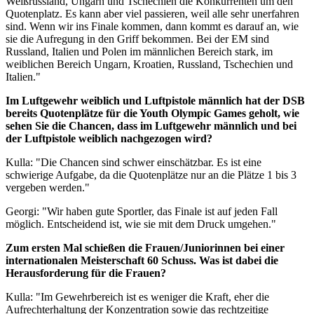
Weißrussland, Ungarn und Tschechien die Konkurrenten um den
Quotenplatz. Es kann aber viel passieren, weil alle sehr unerfahren
sind. Wenn wir ins Finale kommen, dann kommt es darauf an, wie
sie die Aufregung in den Griff bekommen. Bei der EM sind
Russland, Italien und Polen im männlichen Bereich stark, im
weiblichen Bereich Ungarn, Kroatien, Russland, Tschechien und
Italien."
Im Luftgewehr weiblich und Luftpistole männlich hat der DSB
bereits Quotenplätze für die Youth Olympic Games geholt, wie
sehen Sie die Chancen, dass im Luftgewehr männlich und bei
der Luftpistole weiblich nachgezogen wird?
Kulla: "Die Chancen sind schwer einschätzbar. Es ist eine
schwierige Aufgabe, da die Quotenplätze nur an die Plätze 1 bis 3
vergeben werden."
Georgi: "Wir haben gute Sportler, das Finale ist auf jeden Fall
möglich. Entscheidend ist, wie sie mit dem Druck umgehen."
Zum ersten Mal schießen die Frauen/Juniorinnen bei einer
internationalen Meisterschaft 60 Schuss. Was ist dabei die
Herausforderung für die Frauen?
Kulla: "Im Gewehrbereich ist es weniger die Kraft, eher die
Aufrechterhaltung der Konzentration sowie das rechtzeitige