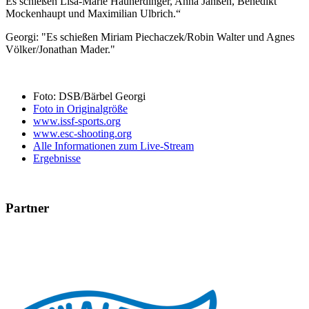
Es schießen Lisa-Marie Haunerdinger, Anna Janßen, Benedikt
Mockenhaupt und Maximilian Ulbrich.“
Georgi: "Es schießen Miriam Piechaczek/Robin Walter und Agnes
Völker/Jonathan Mader."
Foto: DSB/Bärbel Georgi
Foto in Originalgröße
www.issf-sports.org
www.esc-shooting.org
Alle Informationen zum Live-Stream
Ergebnisse
Partner