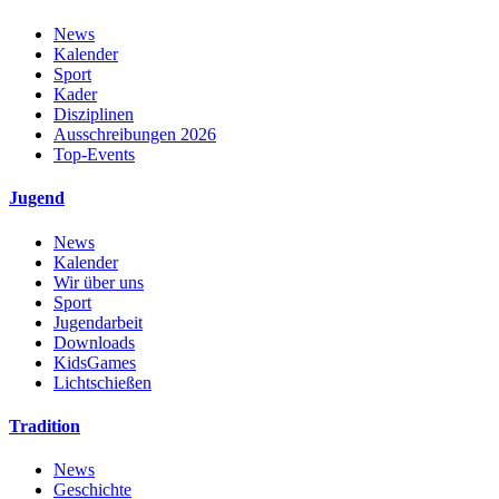
News
Kalender
Sport
Kader
Disziplinen
Ausschreibungen 2026
Top-Events
Jugend
News
Kalender
Wir über uns
Sport
Jugendarbeit
Downloads
KidsGames
Lichtschießen
Tradition
News
Geschichte