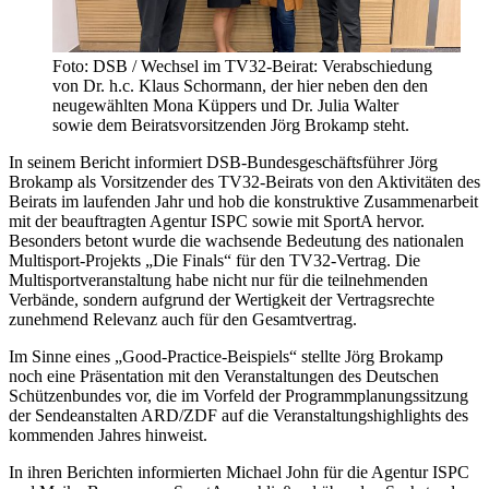
Foto: DSB / Wechsel im TV32-Beirat: Verabschiedung
von Dr. h.c. Klaus Schormann, der hier neben den den
neugewählten Mona Küppers und Dr. Julia Walter
sowie dem Beiratsvorsitzenden Jörg Brokamp steht.
In seinem Bericht informiert DSB-Bundesgeschäftsführer Jörg
Brokamp als Vorsitzender des TV32-Beirats von den Aktivitäten des
Beirats im laufenden Jahr und hob die konstruktive Zusammenarbeit
mit der beauftragten Agentur ISPC sowie mit SportA hervor.
Besonders betont wurde die wachsende Bedeutung des nationalen
Multisport-Projekts „Die Finals“ für den TV32-Vertrag. Die
Multisportveranstaltung habe nicht nur für die teilnehmenden
Verbände, sondern aufgrund der Wertigkeit der Vertragsrechte
zunehmend Relevanz auch für den Gesamtvertrag.
Im Sinne eines „Good-Practice-Beispiels“ stellte Jörg Brokamp
noch eine Präsentation mit den Veranstaltungen des Deutschen
Schützenbundes vor, die im Vorfeld der Programmplanungssitzung
der Sendeanstalten ARD/ZDF auf die Veranstaltungshighlights des
kommenden Jahres hinweist.
In ihren Berichten informierten Michael John für die Agentur ISPC