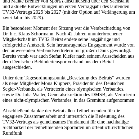
und Maike Bremer von SportA anschließend über den Sachstand
und aktuelle Entwicklungen im ersten Vertragsjahr des laufenden
TV32-Vertrags 2025 bis 2027 (mit der Option auf Verlängerung um
zwei Jahre bis 2029).
Ein besonderer Moment der Sitzung war die Verabschiedung von
Dr. h.c. Klaus Schormann. Nach 42 Jahren ununterbrochener
Mitgliedschaft im TV32-Beirat endete seine langjährige und
erfolgreiche Amtszeit. Sein herausragendes Engagement wurde von
den anwesenden Verbandsvertretern mit großem Dank gewürdigt.
Bereits vorab war auch Stefan Kiefer nach seinem Ausscheiden aus
dem Deutschen Behindertensportverband aus dem Beirat
ausgeschieden.
Unter dem Tagesordnungspunkt „Besetzung des Beirats“ wurden
als neue Mitglieder Mona Küppers, Präsidentin des Deutschen
Segler-Verbands, als Vertreterin eines olympischen Verbandes,
sowie Dr. Julia Walter, Generalsekretärin des DMSB, als Vertreterin
eines nicht-olympischen Verbandes, in das Gremium aufgenommen.
Abschließend dankte der Beirat allen Teilnehmenden für die
engagierte Zusammenarbeit und unterstrich die Bedeutung des
TV32-Vertrags als gemeinsames Fundament für eine nachhaltige
Sichtbarkeit der teilnehmenden Sportarten im öffentlich-rechtlichen
Rundfunk.