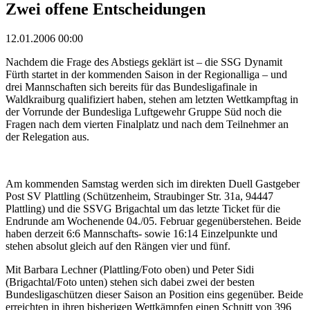
Zwei offene Entscheidungen
12.01.2006 00:00
Nachdem die Frage des Abstiegs geklärt ist – die SSG Dynamit
Fürth startet in der kommenden Saison in der Regionalliga – und
drei Mannschaften sich bereits für das Bundesligafinale in
Waldkraiburg qualifiziert haben, stehen am letzten Wettkampftag in
der Vorrunde der Bundesliga Luftgewehr Gruppe Süd noch die
Fragen nach dem vierten Finalplatz und nach dem Teilnehmer an
der Relegation aus.
Am kommenden Samstag werden sich im direkten Duell Gastgeber
Post SV Plattling (Schützenheim, Straubinger Str. 31a, 94447
Plattling) und die SSVG Brigachtal um das letzte Ticket für die
Endrunde am Wochenende 04./05. Februar gegenüberstehen. Beide
haben derzeit 6:6 Mannschafts- sowie 16:14 Einzelpunkte und
stehen absolut gleich auf den Rängen vier und fünf.
Mit Barbara Lechner (Plattling/Foto oben) und Peter Sidi
(Brigachtal/Foto unten) stehen sich dabei zwei der besten
Bundesligaschützen dieser Saison an Position eins gegenüber. Beide
erreichten in ihren bisherigen Wettkämpfen einen Schnitt von 396