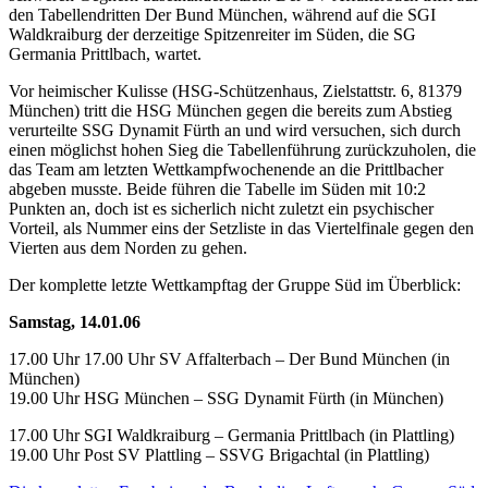
den Tabellendritten Der Bund München, während auf die SGI
Waldkraiburg der derzeitige Spitzenreiter im Süden, die SG
Germania Prittlbach, wartet.
Vor heimischer Kulisse (HSG-Schützenhaus, Zielstattstr. 6, 81379
München) tritt die HSG München gegen die bereits zum Abstieg
verurteilte SSG Dynamit Fürth an und wird versuchen, sich durch
einen möglichst hohen Sieg die Tabellenführung zurückzuholen, die
das Team am letzten Wettkampfwochenende an die Prittlbacher
abgeben musste. Beide führen die Tabelle im Süden mit 10:2
Punkten an, doch ist es sicherlich nicht zuletzt ein psychischer
Vorteil, als Nummer eins der Setzliste in das Viertelfinale gegen den
Vierten aus dem Norden zu gehen.
Der komplette letzte Wettkampftag der Gruppe Süd im Überblick:
Samstag, 14.01.06
17.00 Uhr 17.00 Uhr SV Affalterbach – Der Bund München (in
München)
19.00 Uhr HSG München – SSG Dynamit Fürth (in München)
17.00 Uhr SGI Waldkraiburg – Germania Prittlbach (in Plattling)
19.00 Uhr Post SV Plattling – SSVG Brigachtal (in Plattling)