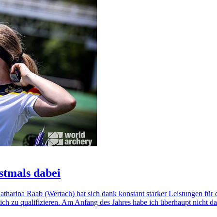
stmals dabei
arina Raab (Wertach) hat sich dank konstant starker Leistungen für d
, mich zu qualifizieren. Am Anfang des Jahres habe ich überhaupt nicht