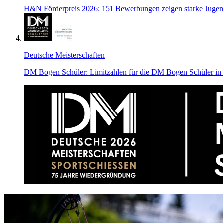
H&N Förderpreis 2026: 151 Bewerbungen zeigen starke Jugen
Deutsche Meisterschaften
DM Bogen Schüler: Limitzahlen für die DM Bogen Schüler in S