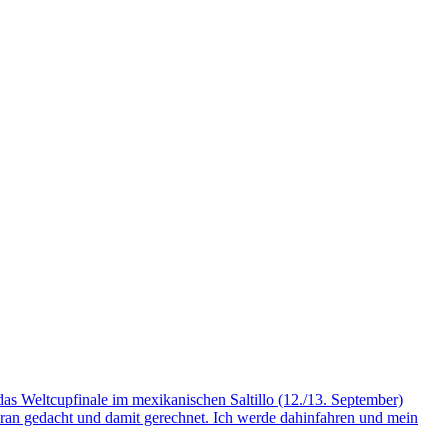
as Weltcupfinale im mexikanischen Saltillo (12./13. September)
 daran gedacht und damit gerechnet. Ich werde dahinfahren und mein