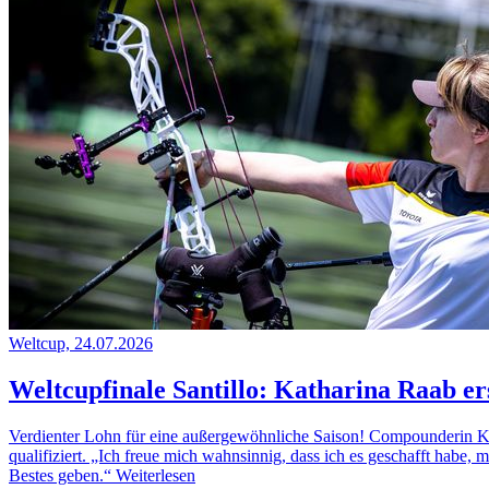
Weltcup, 24.07.2026
Weltcupfinale Santillo: Katharina Raab er
Verdienter Lohn für eine außergewöhnliche Saison! Compounderin Kath
qualifiziert. „Ich freue mich wahnsinnig, dass ich es geschafft habe
Bestes geben.“
Weiterlesen