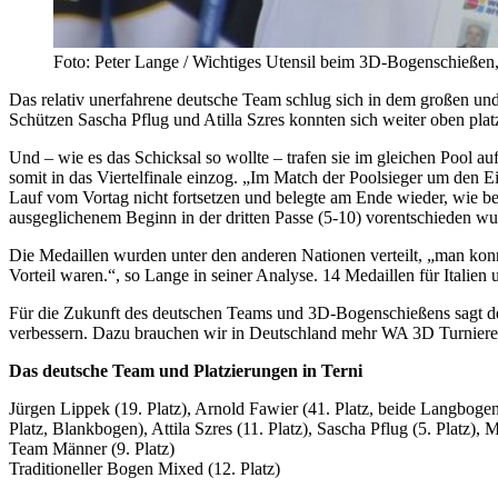
Foto: Peter Lange / Wichtiges Utensil beim 3D-Bogenschießen, d
Das relativ unerfahrene deutsche Team schlug sich in dem großen und 
Schützen Sascha Pflug und Atilla Szres konnten sich weiter oben plat
Und – wie es das Schicksal so wollte – trafen sie im gleichen Pool
somit in das Viertelfinale einzog. „Im Match der Poolsieger um den 
Lauf vom Vortag nicht fortsetzen und belegte am Ende wieder, wie be
ausgeglichenem Beginn in der dritten Passe (5-10) vorentschieden wu
Die Medaillen wurden unter den anderen Nationen verteilt, „man konnt
Vorteil waren.“, so Lange in seiner Analyse. 14 Medaillen für Italien 
Für die Zukunft des deutschen Teams und 3D-Bogenschießens sagt der
verbessern. Dazu brauchen wir in Deutschland mehr WA 3D Turniere, 
Das deutsche Team und Platzierungen in Terni
Jürgen Lippek (19. Platz), Arnold Fawier (41. Platz, beide Langbogen)
Platz, Blankbogen), Attila Szres (11. Platz), Sascha Pflug (5. Platz),
Team Männer (9. Platz)
Traditioneller Bogen Mixed (12. Platz)