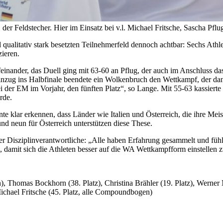
er Feldstecher. Hier im Einsatz bei v.l. Michael Fritsche, Sascha Pflug
qualitativ stark besetzten Teilnehmerfeld dennoch achtbar: Sechs Athl
zieren.
 aufeinander, das Duell ging mit 63-60 an Pflug, der auch im Anschlu
Einzug ins Halbfinale beendete ein Wolkenbruch den Wettkampf, der da
i der EM im Vorjahr, den fünften Platz“, so Lange. Mit 55-63 kassiert
rde.
e klar erkennen, dass Länder wie Italien und Österreich, die ihre Meis
und neun für Österreich unterstützen diese These.
 Disziplinverantwortliche: „Alle haben Erfahrung gesammelt und fühle
damit sich die Athleten besser auf die WA Wettkampfform einstellen 
, Thomas Bockhorn (38. Platz), Christina Brähler (19. Platz), Werner M
 Michael Fritsche (45. Platz, alle Compoundbogen)