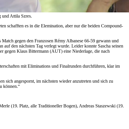
 und Attila Szres.
eten schafften es in die Elemination, aber nur die beiden Compound-
ss das Match gegen den Franzosen Rémy Albanese 66-59 gewann und
nn auf den nächsten Tag verlegt wurde. Leider konnte Sascha seinen
e er gegen Klaus Bittermann (AUT) eine Niederlage, die nach
terschaften mit Eliminations und Finalrunden durchführen, klar im
n sich angespornt, im nächsten wieder anzutreten und sich zu
zu können.“
erle (19. Platz, alle Traditioneller Bogen), Andreas Staszewski (19.