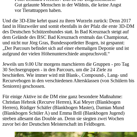
Gut gelaunte Menschen in der Wildnis, die keine Angst
vor Tierattrappen haben.
Und die 3D-Elite kehrt quasi zu ihren Wurzeln zurück: Denn 2017
fand in Hinzweiler und somit ebenfalls in der Pfalz die erste 3D-DM
des Deutschen Schützenbundes statt. In Bad Kreuznach steigt auf
dem Gelände des BSC Bad Kreuznach erstmals das Championat,
und nicht nur Jörg Gras, Bundessportleiter Bogen, ist gespannt:
„Der Parcours befindet sich auf einer ehemaligen Deponie und ist
aufgrund der vielen Höhenunterschiede anspruchsvoll.“
Jeweils um 9.00 Uhr morgens marschieren die Gruppen - pro Tag
30 Sechsergruppen - in den Parcours, um die 24 Ziele zu
beschießen. Wie immer wird mit Blank-, Compound-, Lang- und
Recurvebogen in den verschiedenen Altersklassen (von Schülern bis
Senioren) geschossen.
Für einige Aktive ist die DM eine ganz besondere Maßnahme:
Christian Hebrok (Recurve Herren), Kai Meyer (Blankbogen
Herren), Rüdiger Schäfer (Blankbogen Master), Damian Mund
(Blankbogen Schüler A) und Emma Brill (Blankbogen Jugend)
streben allesamt das Double an. Denn sie siegten zwei Wochen
zuvor bei der Deutschen Meisterschaft im Feldbogen.