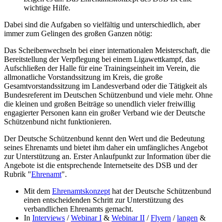
wichtige Hilfe.
Dabei sind die Aufgaben so vielfältig und unterschiedlich, aber
immer zum Gelingen des großen Ganzen nötig:
Das Scheibenwechseln bei einer internationalen Meisterschaft, die
Bereitstellung der Verpflegung bei einem Ligawettkampf, das
Aufschließen der Halle für eine Trainingseinheit im Verein, die
allmonatliche Vorstandssitzung im Kreis, die große
Gesamtvorstandssitzung im Landesverband oder die Tätigkeit als
Bundesreferent im Deutschen Schützenbund und viele mehr. Ohne
die kleinen und großen Beiträge so unendlich vieler freiwillig
engagierter Personen kann ein großer Verband wie der Deutsche
Schützenbund nicht funktionieren.
Der Deutsche Schützenbund kennt den Wert und die Bedeutung
seines Ehrenamts und bietet ihm daher ein umfängliches Angebot
zur Unterstützung an. Erster Anlaufpunkt zur Information über die
Angebote ist die entsprechende Internetseite des DSB und der
Rubrik "
Ehrenamt
".
Mit dem
Ehrenamtskonzept
hat der Deutsche Schützenbund
einen entscheidenden Schritt zur Unterstützung des
verbandlichen Ehrenamts gemacht.
In
Interviews
/
Webinar I
&
Webinar II
/
Flyern
/
langen
&