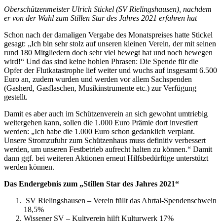
Oberschützenmeister Ulrich Stickel (SV Rielingshausen), nachdem
er von der Wahl zum Stillen Star des Jahres 2021 erfahren hat
Schon nach der damaligen Vergabe des Monatspreises hatte Stickel
gesagt: „Ich bin sehr stolz auf unseren kleinen Verein, der mit seinen
rund 180 Mitgliedern doch sehr viel bewegt hat und noch bewegen
wird!“ Und das sind keine hohlen Phrasen: Die Spende für die
Opfer der Flutkatastrophe lief weiter und wuchs auf insgesamt 6.500
Euro an, zudem wurden und werden vor allem Sachspenden
(Gasherd, Gasflaschen, Musikinstrumente etc.) zur Verfügung
gestellt.
Damit es aber auch im Schützenverein an sich gewohnt umtriebig
weitergehen kann, sollen die 1.000 Euro Prämie dort investiert
werden: „Ich habe die 1.000 Euro schon gedanklich verplant.
Unsere Stromzufuhr zum Schützenhaus muss definitiv verbessert
werden, um unseren Festbetrieb aufrecht halten zu können.“ Damit
dann ggf. bei weiteren Aktionen erneut Hilfsbedürftige unterstützt
werden können.
Das Endergebnis zum „Stillen Star des Jahres 2021“
SV Rielingshausen – Verein füllt das Ahrtal-Spendenschwein
18,5%
Wissener SV – Kultverein hilft Kulturwerk 17%