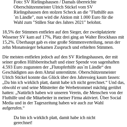
Foto: SV Rielingshausen / Damals überreichte
Oberschützenmeister Ulrich Stickel vom SV
Rielingshausen den stolzen Scheck an die "Fluthilfe aus
´m Ländle", nun wird die Aktion mit 1.000 Euro für die
Wahl zum "Stillen Star des Jahres 2021" belohnt.
18,5% der Stimmen entfielen auf den Sieger, der zweitplatzierte
Wissener SV kam auf 17%, Platz drei ging an Walter Brockhaus mit
15,2%. Überhaupt gab es eine große Stimmenverteilung, neun der
zehn Monatssieger bekamen Zuspruch und erhielten Stimmen.
Die meisten entfielen jedoch auf den SV Rielingshausen, der mit
seiner großen Hilfsbereitschaft und einer Spende von sagenhaften
4.593 Euro zugunsten der „Flutopferhilfe aus´m Ländle“ den
Geschädigten aus dem Ahrtal unterstützte. Oberschützenmeister
Ulrich Stickel konnte das Glück über den Jahressieg kaum fassen:
„Da bin ich wirklich platt, damit habe ich nicht gerechnet.“ Und das,
obwohl er und seine Mitstreiter die Werbetrommel mächtig gerührt
hatten: „Natürlich haben wir unseren Verein, die Menschen von der
Fluthilfe und die Mitarbeiter in meiner Firma aktiviert. Über Social
Media und in der Tageszeitung haben wir auch zur Wahl
aufgerufen.“
Da bin ich wirklich platt, damit habe ich nicht
gerechnet!