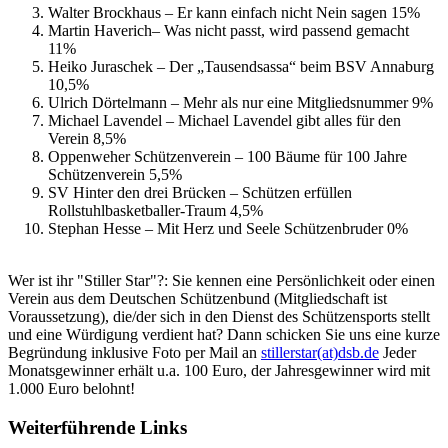
Walter Brockhaus – Er kann einfach nicht Nein sagen 15%
Martin Haverich– Was nicht passt, wird passend gemacht
11%
Heiko Juraschek – Der „Tausendsassa“ beim BSV Annaburg
10,5%
Ulrich Dörtelmann – Mehr als nur eine Mitgliedsnummer 9%
Michael Lavendel – Michael Lavendel gibt alles für den
Verein 8,5%
Oppenweher Schützenverein – 100 Bäume für 100 Jahre
Schützenverein 5,5%
SV Hinter den drei Brücken – Schützen erfüllen
Rollstuhlbasketballer-Traum 4,5%
Stephan Hesse – Mit Herz und Seele Schützenbruder 0%
Wer ist ihr "Stiller Star"?: Sie kennen eine Persönlichkeit oder einen
Verein aus dem Deutschen Schützenbund (Mitgliedschaft ist
Voraussetzung), die/der sich in den Dienst des Schützensports stellt
und eine Würdigung verdient hat? Dann schicken Sie uns eine kurze
Begründung inklusive Foto per Mail an
stillerstar(at)dsb.de
Jeder
Monatsgewinner erhält u.a. 100 Euro, der Jahresgewinner wird mit
1.000 Euro belohnt!
Weiterführende Links