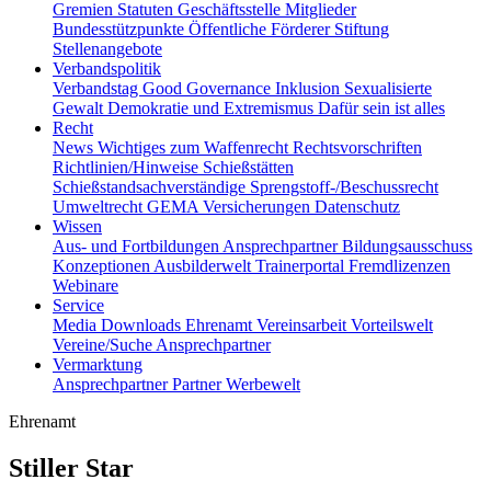
Gremien
Statuten
Geschäftsstelle
Mitglieder
Bundesstützpunkte
Öffentliche Förderer
Stiftung
Stellenangebote
Verbandspolitik
Verbandstag
Good Governance
Inklusion
Sexualisierte
Gewalt
Demokratie und Extremismus
Dafür sein ist alles
Recht
News
Wichtiges zum Waffenrecht
Rechtsvorschriften
Richtlinien/Hinweise
Schießstätten
Schießstandsachverständige
Sprengstoff-/Beschussrecht
Umweltrecht
GEMA
Versicherungen
Datenschutz
Wissen
Aus- und Fortbildungen
Ansprechpartner
Bildungsausschuss
Konzeptionen
Ausbilderwelt
Trainerportal
Fremdlizenzen
Webinare
Service
Media
Downloads
Ehrenamt
Vereinsarbeit
Vorteilswelt
Vereine/Suche
Ansprechpartner
Vermarktung
Ansprechpartner
Partner
Werbewelt
Ehrenamt
Stiller Star