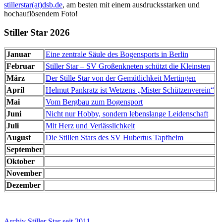
stillerstar(at)dsb.de
, am besten mit einem ausdrucksstarken und
hochauflösendem Foto!
Stiller Star 2026
Januar
Eine zentrale Säule des Bogensports in Berlin
Februar
Stiller Star – SV Großenkneten schützt die Kleinsten
März
Der Stille Star von der Gemütlichkeit Mertingen
April
Helmut Pankratz ist Wetzens „Mister Schützenverein“
Mai
Vom Bergbau zum Bogensport
Juni
Nicht nur Hobby, sondern lebenslange Leidenschaft
Juli
Mit Herz und Verlässlichkeit
August
Die Stillen Stars des SV Hubertus Tapfheim
September
Oktober
November
Dezember
Archiv Stiller Star seit 2011