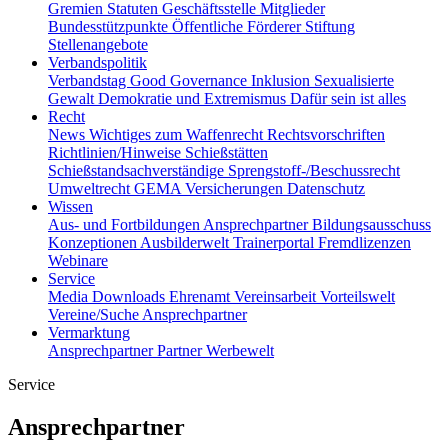
Gremien
Statuten
Geschäftsstelle
Mitglieder
Bundesstützpunkte
Öffentliche Förderer
Stiftung
Stellenangebote
Verbandspolitik
Verbandstag
Good Governance
Inklusion
Sexualisierte
Gewalt
Demokratie und Extremismus
Dafür sein ist alles
Recht
News
Wichtiges zum Waffenrecht
Rechtsvorschriften
Richtlinien/Hinweise
Schießstätten
Schießstandsachverständige
Sprengstoff-/Beschussrecht
Umweltrecht
GEMA
Versicherungen
Datenschutz
Wissen
Aus- und Fortbildungen
Ansprechpartner
Bildungsausschuss
Konzeptionen
Ausbilderwelt
Trainerportal
Fremdlizenzen
Webinare
Service
Media
Downloads
Ehrenamt
Vereinsarbeit
Vorteilswelt
Vereine/Suche
Ansprechpartner
Vermarktung
Ansprechpartner
Partner
Werbewelt
Service
Ansprechpartner