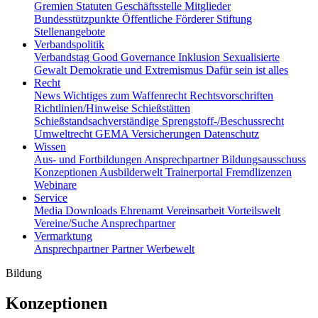
Gremien
Statuten
Geschäftsstelle
Mitglieder
Bundesstützpunkte
Öffentliche Förderer
Stiftung
Stellenangebote
Verbandspolitik
Verbandstag
Good Governance
Inklusion
Sexualisierte
Gewalt
Demokratie und Extremismus
Dafür sein ist alles
Recht
News
Wichtiges zum Waffenrecht
Rechtsvorschriften
Richtlinien/Hinweise
Schießstätten
Schießstandsachverständige
Sprengstoff-/Beschussrecht
Umweltrecht
GEMA
Versicherungen
Datenschutz
Wissen
Aus- und Fortbildungen
Ansprechpartner
Bildungsausschuss
Konzeptionen
Ausbilderwelt
Trainerportal
Fremdlizenzen
Webinare
Service
Media
Downloads
Ehrenamt
Vereinsarbeit
Vorteilswelt
Vereine/Suche
Ansprechpartner
Vermarktung
Ansprechpartner
Partner
Werbewelt
Bildung
Konzeptionen