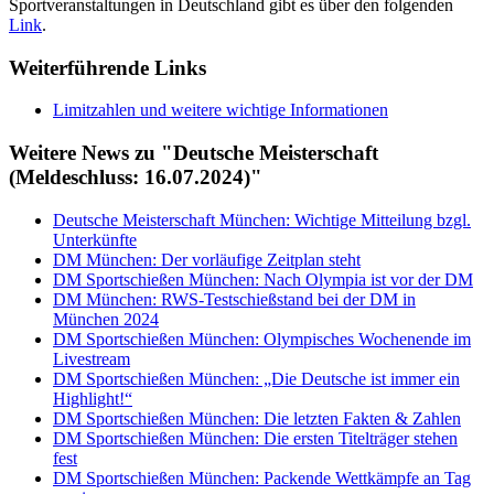
Sportveranstaltungen in Deutschland gibt es über den folgenden
Link
.
Weiterführende Links
Limitzahlen und weitere wichtige Informationen
Weitere News zu "Deutsche Meisterschaft
(Meldeschluss: 16.07.2024)"
Deutsche Meisterschaft München: Wichtige Mitteilung bzgl.
Unterkünfte
DM München: Der vorläufige Zeitplan steht
DM Sportschießen München: Nach Olympia ist vor der DM
DM München: RWS-Testschießstand bei der DM in
München 2024
DM Sportschießen München: Olympisches Wochenende im
Livestream
DM Sportschießen München: „Die Deutsche ist immer ein
Highlight!“
DM Sportschießen München: Die letzten Fakten & Zahlen
DM Sportschießen München: Die ersten Titelträger stehen
fest
DM Sportschießen München: Packende Wettkämpfe an Tag