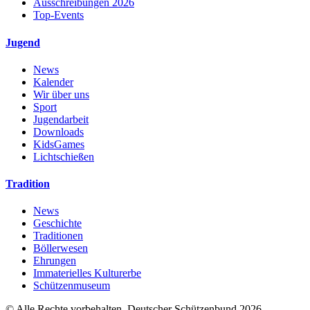
Ausschreibungen 2026
Top-Events
Jugend
News
Kalender
Wir über uns
Sport
Jugendarbeit
Downloads
KidsGames
Lichtschießen
Tradition
News
Geschichte
Traditionen
Böllerwesen
Ehrungen
Immaterielles Kulturerbe
Schützenmuseum
© Alle Rechte vorbehalten. Deutscher Schützenbund 2026