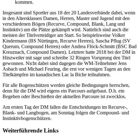
kommen.
Insgesamt sind Sportler aus 18 der 20 Landesverbände dabei, wenn
in den Altersklassen Damen, Herren, Master und Jugend mit den
verschiedenen Bögen (Recurve, Compound, Blank, Lang und
Instinktiv) um die Plätze gekämpft wird. Natürlich sind auch die
meisten der Titelverteidiger am Start. So beispielsweise Volker
Kindermann (BS Nürtingen, Recurve Herren), Sascha Pflug (SV
Querum, Compound Herren) oder Andrea Flöck-Schmitt (BSC Bad
Kreuznach, Compound Damen). Letztere hatte 2018 bei der DM in
Hinzweiler mit sage und schreibe 32 Ringen Vorsprung den Titel
gewonnen. Nicht dabei sind dagegen die WM-Teilnehmer Jens
Asbach und Michael Feuring, die erst vor wenigen Tagen an den
Titelkämpfen im kanadischen Lac la Biche teilnahmen.
Für alle Bogenschützen werden gleiche Bedingungen herrschen,
denn für die DM wird eigens ein Parcours aufgebaut. D.h. ein
Begehen oder Beschießen der aktuellen Parcoure ist zwecklos.
Am ersten Tag der DM fallen die Entscheidungen im Recurve-,
Blank- und Langbogen, am Sonntag folgen die Compound- und
Instinktivbogenschützen.
Weiterführende Links