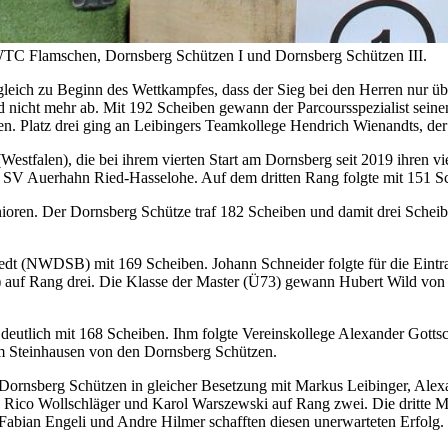
 WTC Flamschen, Dornsberg Schützen I und Dornsberg Schützen III.
ich zu Beginn des Wettkampfes, dass der Sieg bei den Herren nur über
end nicht mehr ab. Mit 192 Scheiben gewann der Parcoursspezialist sein
. Platz drei ging an Leibingers Teamkollege Hendrich Wienandts, der 
falen), die bei ihrem vierten Start am Dornsberg seit 2019 ihren vi
 SV Auerhahn Ried-Hasselohe. Auf dem dritten Rang folgte mit 151 S
nioren. Der Dornsberg Schütze traf 182 Scheiben und damit drei Schei
edt (NWDSB) mit 169 Scheiben. Johann Schneider folgte für die Eintr
d) auf Rang drei. Die Klasse der Master (Ü73) gewann Hubert Wild 
utlich mit 168 Scheiben. Ihm folgte Vereinskollege Alexander Gottschl
 Steinhausen von den Dornsberg Schützen.
Dornsberg Schützen in gleicher Besetzung mit Markus Leibinger, Ale
, Rico Wollschläger und Karol Warszewski auf Rang zwei. Die dritte M
, Fabian Engeli und Andre Hilmer schafften diesen unerwarteten Erfolg.