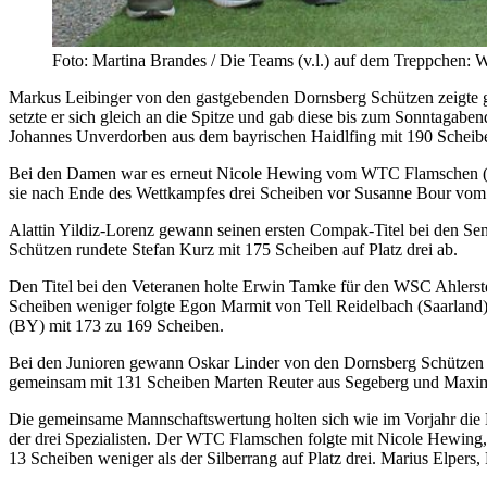
Foto: Martina Brandes / Die Teams (v.l.) auf dem Treppchen:
Markus Leibinger von den gastgebenden Dornsberg Schützen zeigte gle
setzte er sich gleich an die Spitze und gab diese bis zum Sonntagab
Johannes Unverdorben aus dem bayrischen Haidlfing mit 190 Scheiben
Bei den Damen war es erneut Nicole Hewing vom WTC Flamschen (West
sie nach Ende des Wettkampfes drei Scheiben vor Susanne Bour vom
Alattin Yildiz-Lorenz gewann seinen ersten Compak-Titel bei den Se
Schützen rundete Stefan Kurz mit 175 Scheiben auf Platz drei ab.
Den Titel bei den Veteranen holte Erwin Tamke für den WSC Ahlerst
Scheiben weniger folgte Egon Marmit von Tell Reidelbach (Saarlan
(BY) mit 173 zu 169 Scheiben.
Bei den Junioren gewann Oskar Linder von den Dornsberg Schützen de
gemeinsam mit 131 Scheiben Marten Reuter aus Segeberg und Maxim
Die gemeinsame Mannschaftswertung holten sich wie im Vorjahr die 
der drei Spezialisten. Der WTC Flamschen folgte mit Nicole Hewing
13 Scheiben weniger als der Silberrang auf Platz drei. Marius Elpers