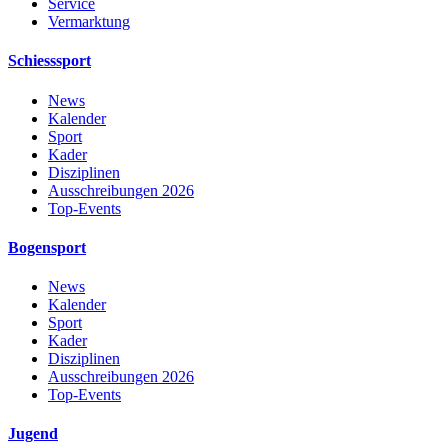
Service
Vermarktung
Schiesssport
News
Kalender
Sport
Kader
Disziplinen
Ausschreibungen 2026
Top-Events
Bogensport
News
Kalender
Sport
Kader
Disziplinen
Ausschreibungen 2026
Top-Events
Jugend