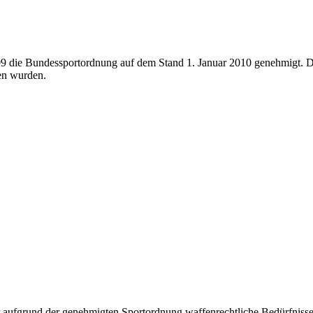
 die Bundessportordnung auf dem Stand 1. Januar 2010 genehmigt. Di
en wurden.
r aufgrund der genehmigten Sportordnung waffenrechtliche Bedürfnisse