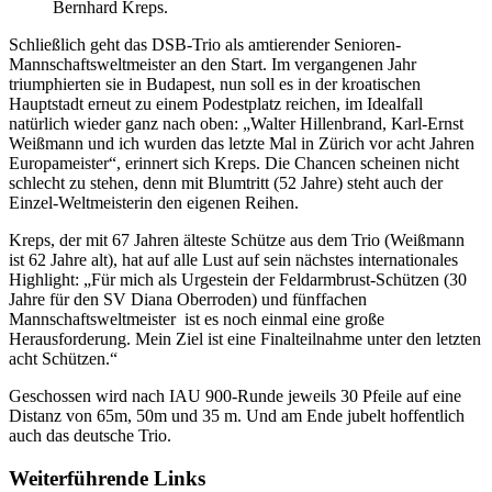
Bernhard Kreps.
Schließlich geht das DSB-Trio als amtierender Senioren-
Mannschaftsweltmeister an den Start. Im vergangenen Jahr
triumphierten sie in Budapest, nun soll es in der kroatischen
Hauptstadt erneut zu einem Podestplatz reichen, im Idealfall
natürlich wieder ganz nach oben: „Walter Hillenbrand, Karl-Ernst
Weißmann und ich wurden das letzte Mal in Zürich vor acht Jahren
Europameister“, erinnert sich Kreps. Die Chancen scheinen nicht
schlecht zu stehen, denn mit Blumtritt (52 Jahre) steht auch der
Einzel-Weltmeisterin den eigenen Reihen.
Kreps, der mit 67 Jahren älteste Schütze aus dem Trio (Weißmann
ist 62 Jahre alt), hat auf alle Lust auf sein nächstes internationales
Highlight: „Für mich als Urgestein der Feldarmbrust-Schützen (30
Jahre für den SV Diana Oberroden) und fünffachen
Mannschaftsweltmeister ist es noch einmal eine große
Herausforderung. Mein Ziel ist eine Finalteilnahme unter den letzten
acht Schützen.“
Geschossen wird nach IAU 900-Runde jeweils 30 Pfeile auf eine
Distanz von 65m, 50m und 35 m. Und am Ende jubelt hoffentlich
auch das deutsche Trio.
Weiterführende Links