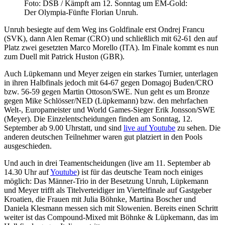
Foto: DSB / Kämpft am 12. Sonntag um EM-Gold:
Der Olympia-Fünfte Florian Unruh.
Unruh besiegte auf dem Weg ins Goldfinale erst Ondrej Francu
(SVK), dann Alen Remar (CRO) und schließlich mit 62-61 den auf
Platz zwei gesetzten Marco Morello (ITA). Im Finale kommt es nun
zum Duell mit Patrick Huston (GBR).
Auch Lüpkemann und Meyer zeigen ein starkes Turnier, unterlagen
in ihren Halbfinals jedoch mit 64-67 gegen Domagoj Buden/CRO
bzw. 56-59 gegen Martin Ottoson/SWE. Nun geht es um Bronze
gegen Mike Schlösser/NED (Lüpkemann) bzw. den mehrfachen
Welt-, Europameister und World Games-Sieger Erik Jonsson/SWE
(Meyer). Die Einzelentscheidungen finden am Sonntag, 12.
September ab 9.00 Uhrstatt, und sind
live auf Youtube
zu sehen. Die
anderen deutschen Teilnehmer waren gut platziert in den Pools
ausgeschieden.
Und auch in drei Teamentscheidungen (live am 11. September ab
14.30 Uhr auf
Youtube
) ist für das deutsche Team noch einiges
möglich: Das Männer-Trio in der Besetzung Unruh, Lüpkemann
und Meyer trifft als Titelverteidiger im Viertelfinale auf Gastgeber
Kroatien, die Frauen mit Julia Böhnke, Martina Boscher und
Daniela Klesmann messen sich mit Slowenien. Bereits einen Schritt
weiter ist das Compound-Mixed mit Böhnke & Lüpkemann, das im