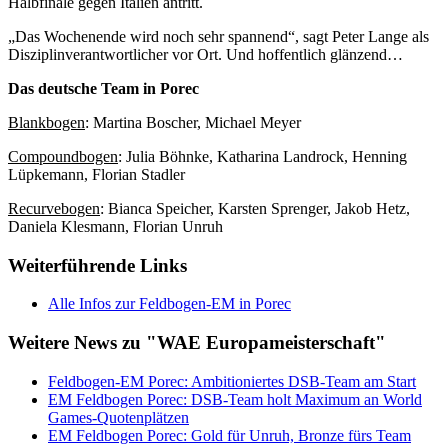
Halbfinale gegen Italien antritt.
„Das Wochenende wird noch sehr spannend“, sagt Peter Lange als
Disziplinverantwortlicher vor Ort. Und hoffentlich glänzend…
Das deutsche Team in Porec
Blankbogen
: Martina Boscher, Michael Meyer
Compoundbogen
: Julia Böhnke, Katharina Landrock, Henning
Lüpkemann, Florian Stadler
Recurvebogen
: Bianca Speicher, Karsten Sprenger, Jakob Hetz,
Daniela Klesmann, Florian Unruh
Weiterführende Links
Alle Infos zur Feldbogen-EM in Porec
Weitere News zu "WAE Europameisterschaft"
Feldbogen-EM Porec: Ambitioniertes DSB-Team am Start
EM Feldbogen Porec: DSB-Team holt Maximum an World
Games-Quotenplätzen
EM Feldbogen Porec: Gold für Unruh, Bronze fürs Team