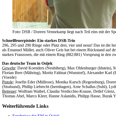
Foto: DSB / Doreen Vennekamp liegt nach Teil eins mit der Sport
Schnellfeuerpistole: Ein starkes DSB-Trio
296, 295 und 290 Ringe oder Platz drei, vier und neun! Das ist die h
als Emanuel Müller, auch Oliver Geis hat bei einem Rückstand auf de
starken Franzosen, die mit einem Ring (882:881) Vorsprung in den z
Das deutsche Team in Osijek
Gewehr
: David Koenders (Neubiberg), Max Ohlenburger (Idstein), M
Florian Beer (Mähring), Moritz Faltinat (Wunstorf), Alexander Ka
(Voerde)
Pistole
: Josefin Eder (Müllrose), Monika Karsch (Regensburg), Dore
(Stralsund), Phillip Liebrecht (Isernhagen), Arne Schallus (Suhl),
Betreuer
: Wolfram Waibel, Claudia Verdicchio-Krause, Detlef Glenz
Thomas Abel, Marco Kleer, Hanne Aslanidis, Philipp Hasse, Burak 
Weiterführende Links
Ergebnisse der EM in Osijek