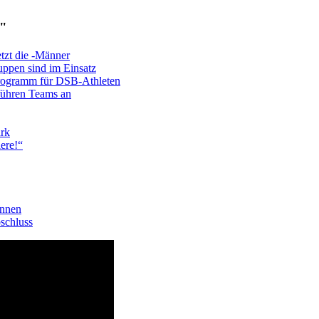
-"
etzt die -Männer
ppen sind im Einsatz
rogramm für DSB-Athleten
führen Teams an
ark
ere!“
innen
schluss