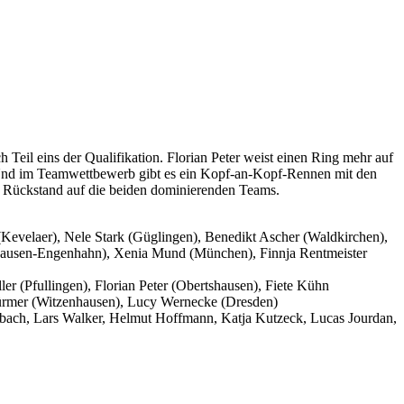
 Teil eins der Qualifikation. Florian Peter weist einen Ring mehr auf
n. Und im Teamwettbewerb gibt es ein Kopf-an-Kopf-Rennen mit den
ge Rückstand auf die beiden dominierenden Teams.
Kevelaer), Nele Stark (Güglingen), Benedikt Ascher (Waldkirchen),
rnhausen-Engenhahn), Xenia Mund (München), Finnja Rentmeister
 (Pfullingen), Florian Peter (Obertshausen), Fiete Kühn
Thürmer (Witzenhausen), Lucy Wernecke (Dresden)
rbach, Lars Walker, Helmut Hoffmann, Katja Kutzeck, Lucas Jourdan,