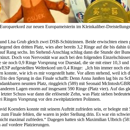
 Europarekord zur neuen Europameisterin im Kleinkaliber-Dreistellung
k und Lisa Grub gleich zwei DSB-Schützinnen. Beide erwischten einen
liegend den dritten Platz, wies aber bereits 3,2 Ringe auf die bis dahi
uf Rang sechs. Im Stehend-Anschlag schlug dann die Stunde der Bunde
nzt. Doch von Nervosität war auch bei den folgenden Einzelschüssen k
te sie noch 0,9 Ringe Vorsprung vor Duestad, die sie mit einer 10,3 un
a/ESP aufgestellten Weltrekord um 0,4 Ringe: „Ich bin immer noch ein
zen konnte, wie ich es mir vorgestellt hatte. Vor allem stehend, weil ic
s Trio den Sprung in das Finale schafft: Denn Anna Janßen lag bis zu Sc
 undankbaren neunten Platz, ringgleich (589) mit Seonaid McIntosh/GB
n anderen Lagen enorm auf insgesamt 590 Ringe (Platz vier). Auf das g
r letzter Schuss war dann die erlösende Zehn, was Platz sieben bedeu
i Ringen Vorsprung vor den zweitplatzierten Polinnen.
David Koenders konnte mit seinem Auftritt zufrieden sein, er belegte m
 zum Finale fehlen, die waren in jeder Stellung drin. Es war ein schwie
h nicht maximal zufrieden.“ Dagegen hatten sich Maximilian Ulbrich (5
auf vordere Platzierungen.