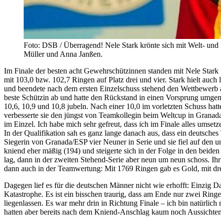
Foto: DSB / Überragend! Nele Stark krönte sich mit Welt- und
Müller und Anna Janßen.
Im Finale der besten acht Gewehrschützinnen standen mit Nele Star
mit 103,0 bzw. 102,7 Ringen auf Platz drei und vier. Stark hielt auch 
und beendete nach dem ersten Einzelschuss stehend den Wettbewerb a
beste Schützin ab und hatte den Rückstand in einen Vorsprung umgemü
10,6, 10,9 und 10,8 jubeln. Nach einer 10,0 im vorletzten Schuss hat
verbesserte sie den jüngst von Teamkollegin beim Weltcup in Granad
im Einzel. Ich habe mich sehr gefreut, dass ich im Finale alles umset
In der Qualifikation sah es ganz lange danach aus, dass ein deutsche
Siegerin von Granada/ESP vier Neuner in Serie und sie fiel auf den
kniend eher mäßig (194) und steigerte sich in der Folge in den beide
lag, dann in der zweiten Stehend-Serie aber neun um neun schoss. Ih
dann auch in der Teamwertung: Mit 1769 Ringen gab es Gold, mit dre
Dagegen lief es für die deutschen Männer nicht wie erhofft: Einzig 
Katastrophe. Es ist ein bisschen traurig, dass am Ende nur zwei Ringe
liegenlassen. Es war mehr drin in Richtung Finale – ich bin natürlic
hatten aber bereits nach dem Kniend-Anschlag kaum noch Aussichten 