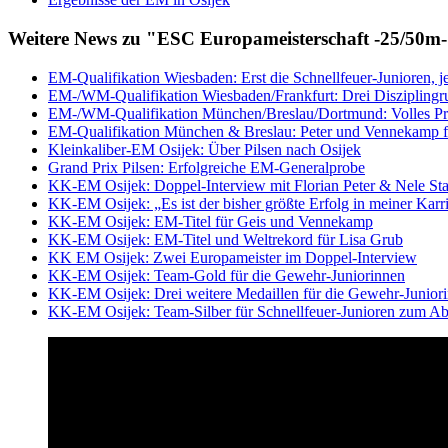
Weitere News zu "ESC Europameisterschaft -25/50m
EM-Qualifikation Wiesbaden: Erst die Schnellfeuer-Junioren, j
EM-/WM-Qualifikation Wiesbaden/Frankfurt: Drei Disziplingru
EM-/WM-Qualifikation München/Breslau/Dortmund: Volles P
EM-Qualifikation München & Breslau: Peter und Vennekamp 
Kleinkaliber-EM Osijek: Über Pilsen nach Osijek
Grand Prix Pilsen: Erfolgreiche EM-Generalprobe
KK-EM Osijek: Doppel-Interview mit Florian Peter & Nele St
KK-EM Osijek: „Es ist der bisher größte Erfolg in meiner Karri
KK-EM Osijek: EM-Titel für Geis und Vennekamp
KK-EM Osijek: EM-Titel und Weltrekord für Lisa Grub
KK EM Osijek: Zwei Europameister im Doppel-Interview
KK-EM Osijek: Team-Gold für die Gewehr-Juniorinnen
KK-EM Osijek: Drei weitere Medaillen für die Gewehr-Junior
KK-EM Osijek: Team-Silber für Schnellfeuer-Junioren zum Ab