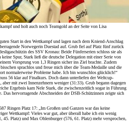
skampf und holt auch noch Teamgold an der Seite von Lisa
 guten Start in den Wettkampf und lagen nach dem Kniend-Anschlag
n überragende Norwegerin Duestad auf. Grub fiel auf Platz fünf zurück
sligaschützin des SSV Kronau: Beide Fünferserien schloss sie als
eine Spur, Stark ließ die deutsche Delegation mit einer Serie von
d einem Vorsprung von 1,3 Ringen sicher ins Ziel brachte. Zudem
 bisschen sprachlos und freue mich über die Team-Medaille und die
h dort normalerweise Probleme habe. Ich bin wunschlos glücklich!“
huss 56 klar auf Finalkurs. Doch dann unterliefen der Weltcup-
R, aber mit zwei Innenzehnern weniger (31:33). Grub begann dagegen
leiche Ergebnis kam Nele Stark, die zwischenzeitlich sogar in Führung
tete. Das hervorragende Abschneiden der DSB-Schützinnen zeigte sich
it 587 Ringen Platz 17: „Im Großen und Ganzen war das keine
riger Wettkampf: Vieles war gut, aber überall habe ich ein wenig
81, 45. Platz) und Max Ohlenburger (576, 61. Platz) mehr versprochen,