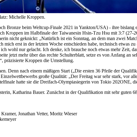
latz: Michelle Kroppen.
 Bronze beim Weltcup-Finale 2021 in Yankton/USA) - ihre bislang einz
 sich Kroppen im Halbfinale der Taiwanesin Hsin-Tzu Hsu mit 3:7 (27-2
nerin nicht geknickt: „Natürlich ist ein Sonntag, an dem man zwei Matc
h mich erst in der letzten Woche entschieden habe, technisch etwas zu 
 ich wohl nur gelacht. Ich denke, ich brauche noch etwas mehr Zeit, da
eite jetzt mehr über das rechte Schulterblatt, setze es von Anfang an s
“, präzisierte Kroppen die Umstellung.
gehen. Denn nach einem mäßigen Start („Die ersten 36 Pfeile der Qualif
Einzelwettbewerbs große Qualität: „Der Freitag war sehr stark, vor all
telfinale hatte sie die Dreifach-Olympiasiegerin von Tokio 202ONE, 
n, Katharina Bauer. Zunächst in der Qualifikation mit sehr guten 680 
 Kramer, Jonathan Vetter, Moritz Wieser
ckemeyer