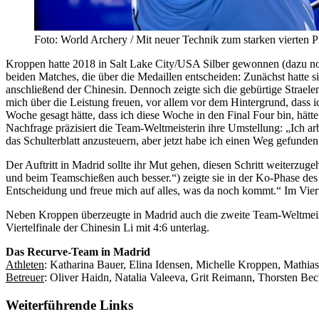
Foto: World Archery / Mit neuer Technik zum starken vierten P
Kroppen hatte 2018 in Salt Lake City/USA Silber gewonnen (dazu noch
beiden Matches, die über die Medaillen entscheiden: Zunächst hatte
anschließend der Chinesin. Dennoch zeigte sich die gebürtige Straele
mich über die Leistung freuen, vor allem vor dem Hintergrund, dass ic
Woche gesagt hätte, dass ich diese Woche in den Final Four bin, hätte
Nachfrage präzisiert die Team-Weltmeisterin ihre Umstellung: „Ich arb
das Schulterblatt anzusteuern, aber jetzt habe ich einen Weg gefunden
Der Auftritt in Madrid sollte ihr Mut gehen, diesen Schritt weiterzu
und beim Teamschießen auch besser.“) zeigte sie in der Ko-Phase des 
Entscheidung und freue mich auf alles, was da noch kommt.“ Im Vier
Neben Kroppen überzeugte in Madrid auch die zweite Team-Weltmeisteri
Viertelfinale der Chinesin Li mit 4:6 unterlag.
Das Recurve-Team in Madrid
Athleten
: Katharina Bauer, Elina Idensen, Michelle Kroppen, Mathias
Betreuer
: Oliver Haidn, Natalia Valeeva, Grit Reimann, Thorsten Be
Weiterführende Links