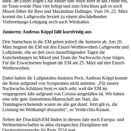
stark: Im Einzel zogen Lisa Müller und Jolyn Beer in das Finale ein,
im Team wurde Platz vier belegt und zum Abschluss gab es noch
Mixed-Silber für Beer und Maximilian Dallinger. Vom 19.-22. März
kommt das Luftgewehr-Sextett zu einem abschließenden
Vorbereitungs-Lehrgang noch nach Wiesbaden.
Junioren: Andreas Köppl fällt kurzfristig aus
Den Startschuss in die EM geben jedoch die Junioren ab. Am 20.
März beginnt die EM mit den Einzel-Wettbewerben Luftgewehr und
Luftpistole, ehe an den zwei darauffolgenden Tagen die
Entscheidungen im Mixed und Team der Nachwuchs-Asse folgen.
Für die Erwachsenen beginnt die EM am 25. März mit den Einzel-
Wettbewerben.
Dabei haben die Luftpistolen-Junioren Pech, Andreas Köppl konnte
die Reise aufgrund von Symptomen nicht antreten. „Für unsere
Nachwuchs-Schützen freut es mich sehr, weil die EM im
vergangenen Jahr aufgrund von Corona ausgefallen ist. Wir haben
eine sehr gute Juniorinnen-Mannschaft am Start, das
Trainingswochenende waren sie alle gut drauf. Jetzt gilt es, die
Leistung im Wettkampf abzurufen", so Verdicchio-Krause.
Neben der Druckluft-EM finden in diesem Jahr noch Europa- und
Weltmeisterschaften in allen olympischen Disziplinen mit
Quotenplatzvergabe für Paris 2024 statt.