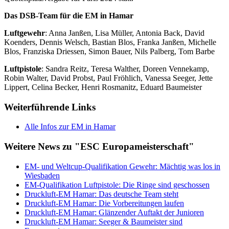
Das DSB-Team für die EM in Hamar
Luftgewehr
: Anna Janßen, Lisa Müller, Antonia Back, David
Koenders, Dennis Welsch, Bastian Blos, Franka Janßen, Michelle
Blos, Franziska Driessen, Simon Bauer, Nils Palberg, Tom Barbe
Luftpistole
: Sandra Reitz, Teresa Walther, Doreen Vennekamp,
Robin Walter, David Probst, Paul Fröhlich, Vanessa Seeger, Jette
Lippert, Celina Becker, Henri Rosmanitz, Eduard Baumeister
Weiterführende Links
Alle Infos zur EM in Hamar
Weitere News zu "ESC Europameisterschaft"
EM- und Weltcup-Qualifikation Gewehr: Mächtig was los in
Wiesbaden
EM-Qualifikation Luftpistole: Die Ringe sind geschossen
Druckluft-EM Hamar: Das deutsche Team steht
Druckluft-EM Hamar: Die Vorbereitungen laufen
Druckluft-EM Hamar: Glänzender Auftakt der Junioren
Druckluft-EM Hamar: Seeger & Baumeister sind