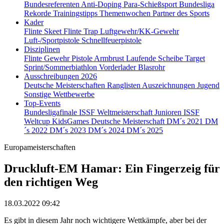
Bundesreferenten
Anti-Doping
Para-Schießsport
Bundesliga
Rekorde
Trainingstipps
Themenwochen
Partner des Sports
Kader
Flinte Skeet
Flinte Trap
Luftgewehr/KK-Gewehr
Luft-/Sportpistole
Schnellfeuerpistole
Disziplinen
Flinte
Gewehr
Pistole
Armbrust
Laufende Scheibe
Target
Sprint/Sommerbiathlon
Vorderlader
Blasrohr
Ausschreibungen 2026
Deutsche Meisterschaften
Ranglisten
Auszeichnungen
Jugend
Sonstige Wettbewerbe
Top-Events
Bundesligafinale
ISSF Weltmeisterschaft Junioren
ISSF
Weltcup
KidsGames
Deutsche Meisterschaft
DM´s 2021
DM
´s 2022
DM´s 2023
DM´s 2024
DM´s 2025
Europameisterschaften
Druckluft-EM Hamar: Ein Fingerzeig für
den richtigen Weg
18.03.2022 09:42
Es gibt in diesem Jahr noch wichtigere Wettkämpfe, aber bei der