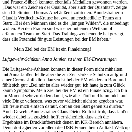
und Frauen-Silber) konnten ebenfalls Medaillen gewonnen werden.
„Das war ein Zeichen der Qualität, aber auch der Quantität“, zeigte
sich Cheftrainer Thomas Abel äußerst zufrieden. Bundestrainerin
Claudia Verdicchio-Krause hat zwei unterschiedliche Teams am
Start: „Bei den Männern sind es die „jungen Wilden“, die unbedingt
wollen. Bei den Frauen sind wir eher mit einem Wettkampf
erfahrenen Team am Start. Das Trainingswochenende hat gezeigt,
dass alle Potenzial für gute Leistungen bei der EM haben.“
Mein Ziel bei der EM ist ein Finaleinzug!
Luftgewehr-Schützin Anna Janßen zu ihren EM-Erwartungen
Die Luftgewehr-Athleten konnten in dieser Form nicht mithalten,
mit Anna Janßen fehlte aber die zur Zeit stärkste Schützin aufgrund
einer Corona-Infektion. Janßen ist bei der EM wieder an Bord und
fühlt sich gut: „Bei mir ist alles wieder gut, ich hatte ja zum Glück
kaum Symptome. Mein Ziel bei der EM ist ein Finaleinzug. Ich bin
im Moment sehr zufrieden damit, wie alles läuft und kann mich auf
viele Dinge verlassen, was zuvor vielleicht nicht so gegeben war.
Ich freue mich einfach darauf, dort an den Start gehen zu dürfen.“
Auch Gewehr-Bundestrainer Claus Dieter Roth ist froh, dass Janßen
wieder dabei ist, zugleich hofft er sicherlich, dass sich die
Ergebnisse im Druckluftbereich denen im KK-Bereich annähern.
Denn dort agierten vor allem die DSB-Frauen beim Auftakt-Weltcup