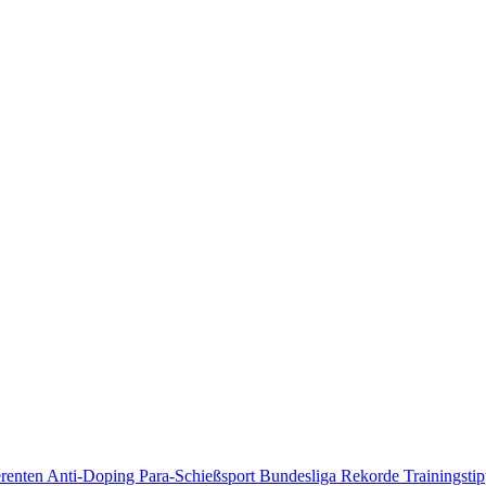
erenten
Anti-Doping
Para-Schießsport
Bundesliga
Rekorde
Trainingsti