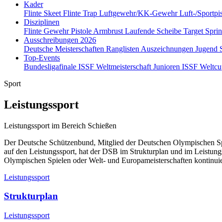
Kader
Flinte Skeet
Flinte Trap
Luftgewehr/KK-Gewehr
Luft-/Sportpi
Disziplinen
Flinte
Gewehr
Pistole
Armbrust
Laufende Scheibe
Target Spri
Ausschreibungen 2026
Deutsche Meisterschaften
Ranglisten
Auszeichnungen
Jugend
Top-Events
Bundesligafinale
ISSF Weltmeisterschaft Junioren
ISSF Weltc
Sport
Leistungssport
Leistungssport im Bereich Schießen
Der Deutsche Schützenbund, Mitglied der Deutschen Olympischen Spor
auf den Leistungssport, hat der DSB im Strukturplan und im Leistungs
Olympischen Spielen oder Welt- und Europameisterschaften kontinuier
Leistungssport
Strukturplan
Leistungssport