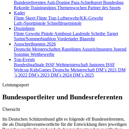
Bundesreferenten
Anti-Doping
Para-Schießsport
Bundesliga
Rekorde
Trainingstipps
Themenwochen
Partner des Sports
Kader
Flinte Skeet
Flinte Trap
Luftgewehr/KK-Gewehr
Luft-/Sportpistole
Schnellfeuerpistole
Disziplinen
Flinte
Gewehr
Pistole
Armbrust
Laufende Scheibe
Target
Sprint/Sommerbiathlon
Vorderlader
Blasrohr
Ausschreibungen 2026
Deutsche Meisterschaften
Ranglisten
Auszeichnungen
Jugend
Sonstige Wettbewerbe
Top-Events
Bundesligafinale
ISSF Weltmeisterschaft Junioren
ISSF
Weltcup
KidsGames
Deutsche Meisterschaft
DM´s 2021
DM
´s 2022
DM´s 2023
DM´s 2024
DM´s 2025
Leistungssport
Bundessportleiter und Bundesreferenten
Übersicht
Im Deutschen Schützenbund gibt es folgende elf Bundesreferenten,
die als Disziplinverantwortliche für die Entwicklung ihres jeweiligen