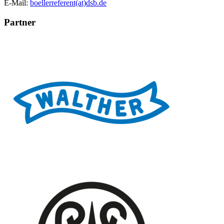
E-Mail:
boellerreferent(at)dsb.de
Partner