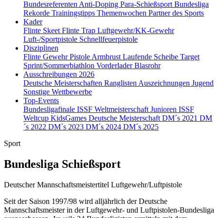
Bundesreferenten
Anti-Doping
Para-Schießsport
Bundesliga
Rekorde
Trainingstipps
Themenwochen
Partner des Sports
Kader
Flinte Skeet
Flinte Trap
Luftgewehr/KK-Gewehr
Luft-/Sportpistole
Schnellfeuerpistole
Disziplinen
Flinte
Gewehr
Pistole
Armbrust
Laufende Scheibe
Target
Sprint/Sommerbiathlon
Vorderlader
Blasrohr
Ausschreibungen 2026
Deutsche Meisterschaften
Ranglisten
Auszeichnungen
Jugend
Sonstige Wettbewerbe
Top-Events
Bundesligafinale
ISSF Weltmeisterschaft Junioren
ISSF
Weltcup
KidsGames
Deutsche Meisterschaft
DM´s 2021
DM
´s 2022
DM´s 2023
DM´s 2024
DM´s 2025
Sport
Bundesliga Schießsport
Deutscher Mannschaftsmeistertitel Luftgewehr/Luftpistole
Seit der Saison 1997/98 wird alljährlich der Deutsche
Mannschaftsmeister in der Luftgewehr- und Luftpistolen-Bundesliga