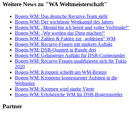
Weitere News zu "WA Weltmeisterschaft"
Bogen-WM: Das deutsche Recurve-Team steht
Bogen-WM: Der wichtigste Wettkampf des Jahres
Bogen-WM: „Mental bin ich bereit und voller Vorfreude!“
Bogen-WM: „Wir werden das Ding machen!“
Bogen-WM: Zahlen & Fakten zur „goldenen“ WM
Bogen-WM: Recurve-Frauen mit starkem Auftakt
Bogen-WM: DSB-Quartett in Runde drei
Bogen-WM: Gelungener Auftakt für DSB-Compounder
Bogen-WM: Recurve-Frauen qualifizieren sich für Tokio
2020
Bogen-WM: Kroppen schießt um WM-Bronze
Bogen-WM: Kroppens konsequenter Aufstieg in die
Weltspitze
Bogen-WM: Kroppen wird starke Vierte
Bogen-WM: Erfolgreiche WM für DSB-Bogensportler
Partner