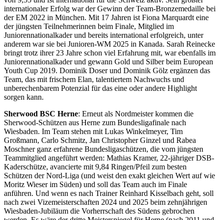
internationaler Erfolg war der Gewinn der Team-Bronzemedaille bei
der EM 2022 in München. Mit 17 Jahren ist Fiona Marquardt eine
der jüngsten Teilnehmerinnen beim Finale, Mitglied im
Juniorennationalkader und bereits international erfolgreich, unter
anderem war sie bei Junioren-WM 2025 in Kanada. Sarah Reinecke
bringt trotz ihrer 23 Jahre schon viel Erfahrung mit, war ebenfalls im
Juniorennationalkader und gewann Gold und Silber beim European
Youth Cup 2019. Dominik Doser und Dominik Gölz ergänzen das
Team, das mit frischem Elan, talentiertem Nachwuchs und
unberechenbarem Potenzial für das eine oder andere Highlight
sorgen kann.
Sherwood BSC Herne
: Erneut als Nordmeister kommen die
Sherwood-Schützen aus Herne zum Bundesligafinale nach
Wiesbaden. Im Team stehen mit Lukas Winkelmeyer, Tim
Großmann, Carlo Schmitz, Jan Christopher Ginzel und Rabea
Moschner ganz erfahrene Bundesligaschützen, die vom jüngsten
Teammitglied angeführt werden: Mathias Kramer, 22-jähriger DSB-
Kaderschütze, avancierte mit 9,84 Ringen/Pfeil zum besten
Schützen der Nord-Liga (und weist den exakt gleichen Wert auf wie
Moritz Wieser im Süden) und soll das Team auch im Finale
anführen. Und wenn es nach Trainer Reinhard Kisselbach geht, soll
nach zwei Vizemeisterschaften 2024 und 2025 beim zehnjährigen
Wiesbaden-Jubiläum die Vorherrschaft des Südens gebrochen
werden. Es wäre der dritte Meisterspiegel für Herne (nach 2011 und