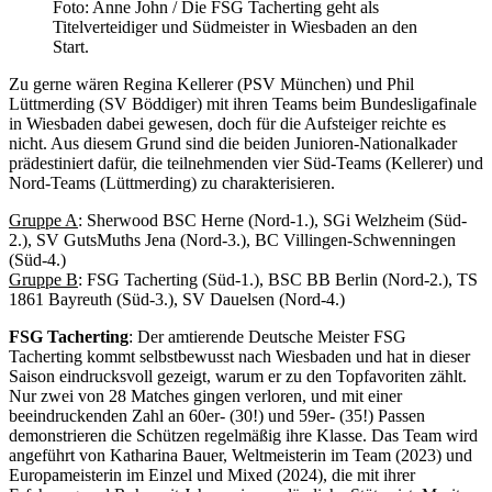
Foto: Anne John / Die FSG Tacherting geht als
Titelverteidiger und Südmeister in Wiesbaden an den
Start.
Zu gerne wären Regina Kellerer (PSV München) und Phil
Lüttmerding (SV Böddiger) mit ihren Teams beim Bundesligafinale
in Wiesbaden dabei gewesen, doch für die Aufsteiger reichte es
nicht. Aus diesem Grund sind die beiden Junioren-Nationalkader
prädestiniert dafür, die teilnehmenden vier Süd-Teams (Kellerer) und
Nord-Teams (Lüttmerding) zu charakterisieren.
Gruppe A
: Sherwood BSC Herne (Nord-1.), SGi Welzheim (Süd-
2.), SV GutsMuths Jena (Nord-3.), BC Villingen-Schwenningen
(Süd-4.)
Gruppe B
: FSG Tacherting (Süd-1.), BSC BB Berlin (Nord-2.), TS
1861 Bayreuth (Süd-3.), SV Dauelsen (Nord-4.)
FSG Tacherting
: Der amtierende Deutsche Meister FSG
Tacherting kommt selbstbewusst nach Wiesbaden und hat in dieser
Saison eindrucksvoll gezeigt, warum er zu den Topfavoriten zählt.
Nur zwei von 28 Matches gingen verloren, und mit einer
beeindruckenden Zahl an 60er- (30!) und 59er- (35!) Passen
demonstrieren die Schützen regelmäßig ihre Klasse. Das Team wird
angeführt von Katharina Bauer, Weltmeisterin im Team (2023) und
Europameisterin im Einzel und Mixed (2024), die mit ihrer