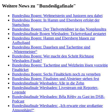
Weitere News zu "Bundesligafinale"
Bundesliga Bogen: Weltmeisterin und Junioren neu dabei
Bundesliga Bogen: In Hamm und Ebersberg erfolgt der
Startschuss
Bundesliga Bogen: Der Titelverteidiger ist das Nonplusultra
Bundesligafinale Bogen Wiesbaden: Ticketverkauf gestartet
Bundesliga Bogen: Hamm und Ebersberg blasen zur
Aufholjagd
Bundesliga Bogen: Dauelsen und Tacherting sind
„Wintermeister“
Bundesliga Bogen: Wer macht den Schritt Richtung
Wiesbaden-Finale?
Bundesliga Bogen: Tacherting und Welzheim lösen vorzeitig
Finalticket
Bundesliga Bogen: Sechs Finaltickets noch zu vergeben
Bundesliga Bogen: Finalisten und Absteiger stehen fest
Bundesligafinale Wiesbaden: Alle in die Zehn
Bundesligafinale Wiesbaden: Livestream mit Reporter-
Legende
Bundesligafinale Wiesbaden: Béla Réthy zu Gast im DSB-
Podcast
Bundesligafinale Wiesbaden: „Ich erwarte eine großartige
Atmosphäre!“