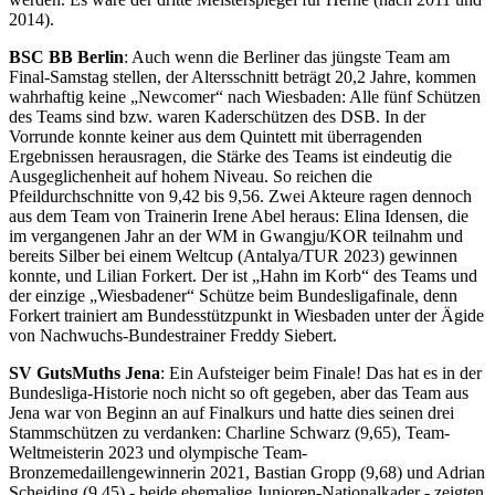
2014).
BSC BB Berlin
: Auch wenn die Berliner das jüngste Team am
Final-Samstag stellen, der Altersschnitt beträgt 20,2 Jahre, kommen
wahrhaftig keine „Newcomer“ nach Wiesbaden: Alle fünf Schützen
des Teams sind bzw. waren Kaderschützen des DSB. In der
Vorrunde konnte keiner aus dem Quintett mit überragenden
Ergebnissen herausragen, die Stärke des Teams ist eindeutig die
Ausgeglichenheit auf hohem Niveau. So reichen die
Pfeildurchschnitte von 9,42 bis 9,56. Zwei Akteure ragen dennoch
aus dem Team von Trainerin Irene Abel heraus: Elina Idensen, die
im vergangenen Jahr an der WM in Gwangju/KOR teilnahm und
bereits Silber bei einem Weltcup (Antalya/TUR 2023) gewinnen
konnte, und Lilian Forkert. Der ist „Hahn im Korb“ des Teams und
der einzige „Wiesbadener“ Schütze beim Bundesligafinale, denn
Forkert trainiert am Bundesstützpunkt in Wiesbaden unter der Ägide
von Nachwuchs-Bundestrainer Freddy Siebert.
SV GutsMuths Jena
: Ein Aufsteiger beim Finale! Das hat es in der
Bundesliga-Historie noch nicht so oft gegeben, aber das Team aus
Jena war von Beginn an auf Finalkurs und hatte dies seinen drei
Stammschützen zu verdanken: Charline Schwarz (9,65), Team-
Weltmeisterin 2023 und olympische Team-
Bronzemedaillengewinnerin 2021, Bastian Gropp (9,68) und Adrian
Scheiding (9,45) - beide ehemalige Junioren-Nationalkader - zeigten