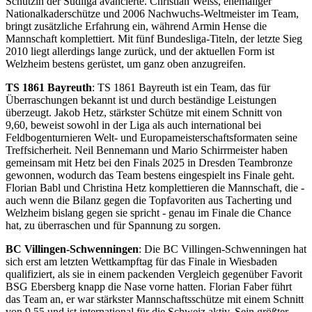
Schützin der Südliga avancierte. Christian Weiss, ehemaliger
Nationalkaderschütze und 2006 Nachwuchs-Weltmeister im Team,
bringt zusätzliche Erfahrung ein, während Armin Hense die
Mannschaft komplettiert. Mit fünf Bundesliga-Titeln, der letzte Sieg
2010 liegt allerdings lange zurück, und der aktuellen Form ist
Welzheim bestens gerüstet, um ganz oben anzugreifen.
TS 1861 Bayreuth
: TS 1861 Bayreuth ist ein Team, das für
Überraschungen bekannt ist und durch beständige Leistungen
überzeugt. Jakob Hetz, stärkster Schütze mit einem Schnitt von
9,60, beweist sowohl in der Liga als auch international bei
Feldbogenturnieren Welt- und Europameisterschaftsformaten seine
Treffsicherheit. Neil Bennemann und Mario Schirrmeister haben
gemeinsam mit Hetz bei den Finals 2025 in Dresden Teambronze
gewonnen, wodurch das Team bestens eingespielt ins Finale geht.
Florian Babl und Christina Hetz komplettieren die Mannschaft, die -
auch wenn die Bilanz gegen die Topfavoriten aus Tacherting und
Welzheim bislang gegen sie spricht - genau im Finale die Chance
hat, zu überraschen und für Spannung zu sorgen.
BC Villingen-Schwenningen
: Die BC Villingen-Schwenningen hat
sich erst am letzten Wettkampftag für das Finale in Wiesbaden
qualifiziert, als sie in einem packenden Vergleich gegenüber Favorit
BSG Ebersberg knapp die Nase vorne hatten. Florian Faber führt
das Team an, er war stärkster Mannschaftsschütze mit einem Schnitt
von 9,55 und ist international für die Schweiz aktiv. Sein größter