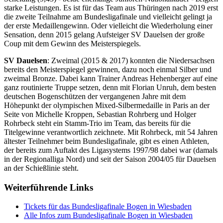
starke Leistungen. Es ist für das Team aus Thüringen nach 2019 erst
die zweite Teilnahme am Bundesligafinale und vielleicht gelingt ja
der erste Medaillengewinn. Oder vielleicht die Wiederholung einer
Sensation, denn 2015 gelang Aufsteiger SV Dauelsen der große
Coup mit dem Gewinn des Meisterspiegels.
SV Dauelsen
: Zweimal (2015 & 2017) konnten die Niedersachsen
bereits den Meisterspiegel gewinnen, dazu noch einmal Silber und
zweimal Bronze. Dabei kann Trainer Andreas Hehenberger auf eine
ganz routinierte Truppe setzen, denn mit Florian Unruh, dem besten
deutschen Bogenschützen der vergangenen Jahre mit dem
Höhepunkt der olympischen Mixed-Silbermedaille in Paris an der
Seite von Michelle Kroppen, Sebastian Rohrberg und Holger
Rohrbeck steht ein Stamm-Trio im Team, das bereits für die
Titelgewinne verantwortlich zeichnete. Mit Rohrbeck, mit 54 Jahren
ältester Teilnehmer beim Bundesligafinale, gibt es einen Athleten,
der bereits zum Auftakt des Ligasystems 1997/98 dabei war (damals
in der Regionalliga Nord) und seit der Saison 2004/05 für Dauelsen
an der Schießlinie steht.
Weiterführende Links
Tickets für das Bundesligafinale Bogen in Wiesbaden
Alle Infos zum Bundesligafinale Bogen in Wiesbaden