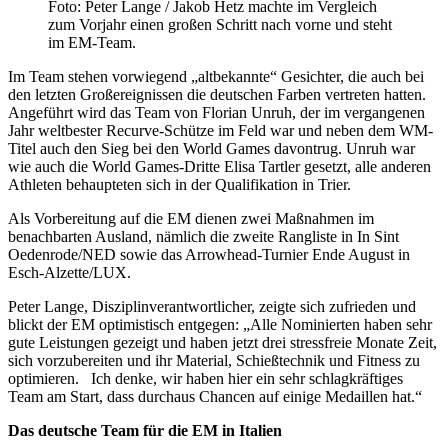
Foto: Peter Lange / Jakob Hetz machte im Vergleich
zum Vorjahr einen großen Schritt nach vorne und steht
im EM-Team.
Im Team stehen vorwiegend „altbekannte“ Gesichter, die auch bei
den letzten Großereignissen die deutschen Farben vertreten hatten.
Angeführt wird das Team von Florian Unruh, der im vergangenen
Jahr weltbester Recurve-Schütze im Feld war und neben dem WM-
Titel auch den Sieg bei den World Games davontrug. Unruh war
wie auch die World Games-Dritte Elisa Tartler gesetzt, alle anderen
Athleten behaupteten sich in der Qualifikation in Trier.
Als Vorbereitung auf die EM dienen zwei Maßnahmen im
benachbarten Ausland, nämlich die zweite Rangliste in In Sint
Oedenrode/NED sowie das Arrowhead-Turnier Ende August in
Esch-Alzette/LUX.
Peter Lange, Disziplinverantwortlicher, zeigte sich zufrieden und
blickt der EM optimistisch entgegen: „Alle Nominierten haben sehr
gute Leistungen gezeigt und haben jetzt drei stressfreie Monate Zeit,
sich vorzubereiten und ihr Material, Schießtechnik und Fitness zu
optimieren. Ich denke, wir haben hier ein sehr schlagkräftiges
Team am Start, dass durchaus Chancen auf einige Medaillen hat.“
Das deutsche Team für die EM in Italien