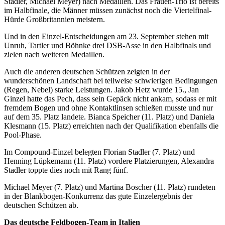
Stadler, Michael Meyer) nach Medaillen. Das Frauen-Trio ist bereits
im Halbfinale, die Männer müssen zunächst noch die Viertelfinal-
Hürde Großbritannien meistern.
Und in den Einzel-Entscheidungen am 23. September stehen mit
Unruh, Tartler und Böhnke drei DSB-Asse in den Halbfinals und
zielen nach weiteren Medaillen.
Auch die anderen deutschen Schützen zeigten in der
wunderschönen Landschaft bei teilweise schwierigen Bedingungen
(Regen, Nebel) starke Leistungen. Jakob Hetz wurde 15., Jan
Ginzel hatte das Pech, dass sein Gepäck nicht ankam, sodass er mit
fremdem Bogen und ohne Kontaktlinsen schießen musste und nur
auf dem 35. Platz landete. Bianca Speicher (11. Platz) und Daniela
Klesmann (15. Platz) erreichten nach der Qualifikation ebenfalls die
Pool-Phase.
Im Compound-Einzel belegten Florian Stadler (7. Platz) und
Henning Lüpkemann (11. Platz) vordere Platzierungen, Alexandra
Stadler toppte dies noch mit Rang fünf.
Michael Meyer (7. Platz) und Martina Boscher (11. Platz) rundeten
in der Blankbogen-Konkurrenz das gute Einzelergebnis der
deutschen Schützen ab.
Das deutsche Feldbogen-Team in Italien