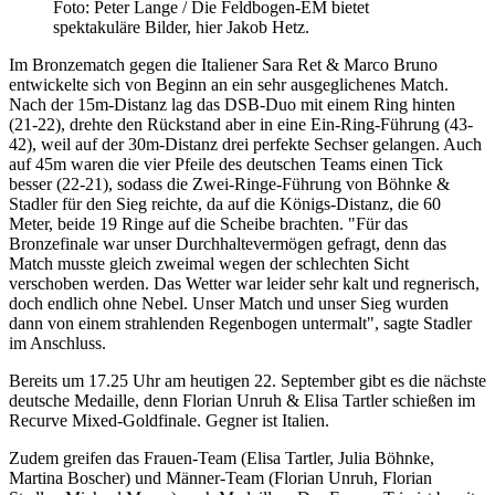
Foto: Peter Lange / Die Feldbogen-EM bietet
spektakuläre Bilder, hier Jakob Hetz.
Im Bronzematch gegen die Italiener Sara Ret & Marco Bruno
entwickelte sich von Beginn an ein sehr ausgeglichenes Match.
Nach der 15m-Distanz lag das DSB-Duo mit einem Ring hinten
(21-22), drehte den Rückstand aber in eine Ein-Ring-Führung (43-
42), weil auf der 30m-Distanz drei perfekte Sechser gelangen. Auch
auf 45m waren die vier Pfeile des deutschen Teams einen Tick
besser (22-21), sodass die Zwei-Ringe-Führung von Böhnke &
Stadler für den Sieg reichte, da auf die Königs-Distanz, die 60
Meter, beide 19 Ringe auf die Scheibe brachten. "Für das
Bronzefinale war unser Durchhaltevermögen gefragt, denn das
Match musste gleich zweimal wegen der schlechten Sicht
verschoben werden. Das Wetter war leider sehr kalt und regnerisch,
doch endlich ohne Nebel. Unser Match und unser Sieg wurden
dann von einem strahlenden Regenbogen untermalt", sagte Stadler
im Anschluss.
Bereits um 17.25 Uhr am heutigen 22. September gibt es die nächste
deutsche Medaille, denn Florian Unruh & Elisa Tartler schießen im
Recurve Mixed-Goldfinale. Gegner ist Italien.
Zudem greifen das Frauen-Team (Elisa Tartler, Julia Böhnke,
Martina Boscher) und Männer-Team (Florian Unruh, Florian