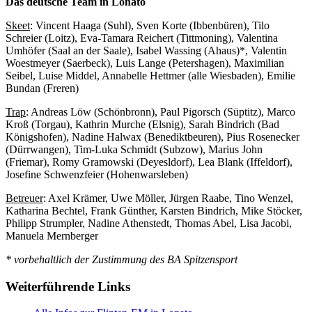
Das deutsche Team in Lonato
Skeet
: Vincent Haaga (Suhl), Sven Korte (Ibbenbüren), Tilo
Schreier (Loitz), Eva-Tamara Reichert (Tittmoning), Valentina
Umhöfer (Saal an der Saale), Isabel Wassing (Ahaus)*, Valentin
Woestmeyer (Saerbeck), Luis Lange (Petershagen), Maximilian
Seibel, Luise Middel, Annabelle Hettmer (alle Wiesbaden), Emilie
Bundan (Freren)
Trap
: Andreas Löw (Schönbronn), Paul Pigorsch (Süptitz), Marco
Kroß (Torgau), Kathrin Murche (Elsnig), Sarah Bindrich (Bad
Königshofen), Nadine Halwax (Benediktbeuren), Pius Rosenecker
(Dürrwangen), Tim-Luka Schmidt (Subzow), Marius John
(Friemar), Romy Gramowski (Deyesldorf), Lea Blank (Iffeldorf),
Josefine Schwenzfeier (Hohenwarsleben)
Betreuer
: Axel Krämer, Uwe Möller, Jürgen Raabe, Tino Wenzel,
Katharina Bechtel, Frank Günther, Karsten Bindrich, Mike Stöcker,
Philipp Strumpler, Nadine Athenstedt, Thomas Abel, Lisa Jacobi,
Manuela Mernberger
* vorbehaltlich der Zustimmung des BA Spitzensport
Weiterführende Links