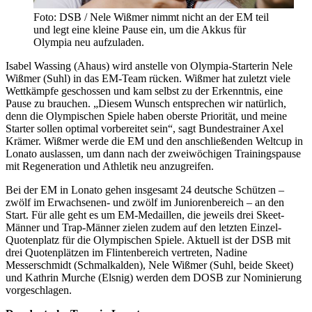
Foto: DSB / Nele Wißmer nimmt nicht an der EM teil
und legt eine kleine Pause ein, um die Akkus für
Olympia neu aufzuladen.
Isabel Wassing (Ahaus) wird anstelle von Olympia-Starterin Nele
Wißmer (Suhl) in das EM-Team rücken. Wißmer hat zuletzt viele
Wettkämpfe geschossen und kam selbst zu der Erkenntnis, eine
Pause zu brauchen. „Diesem Wunsch entsprechen wir natürlich,
denn die Olympischen Spiele haben oberste Priorität, und meine
Starter sollen optimal vorbereitet sein“, sagt Bundestrainer Axel
Krämer. Wißmer werde die EM und den anschließenden Weltcup in
Lonato auslassen, um dann nach der zweiwöchigen Trainingspause
mit Regeneration und Athletik neu anzugreifen.
Bei der EM in Lonato gehen insgesamt 24 deutsche Schützen –
zwölf im Erwachsenen- und zwölf im Juniorenbereich – an den
Start. Für alle geht es um EM-Medaillen, die jeweils drei Skeet-
Männer und Trap-Männer zielen zudem auf den letzten Einzel-
Quotenplatz für die Olympischen Spiele. Aktuell ist der DSB mit
drei Quotenplätzen im Flintenbereich vertreten, Nadine
Messerschmidt (Schmalkalden), Nele Wißmer (Suhl, beide Skeet)
und Kathrin Murche (Elsnig) werden dem DOSB zur Nominierung
vorgeschlagen.