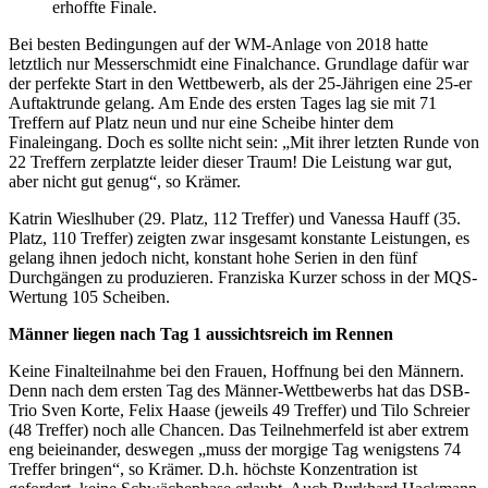
erhoffte Finale.
Bei besten Bedingungen auf der WM-Anlage von 2018 hatte
letztlich nur Messerschmidt eine Finalchance. Grundlage dafür war
der perfekte Start in den Wettbewerb, als der 25-Jährigen eine 25-er
Auftaktrunde gelang. Am Ende des ersten Tages lag sie mit 71
Treffern auf Platz neun und nur eine Scheibe hinter dem
Finaleingang. Doch es sollte nicht sein: „Mit ihrer letzten Runde von
22 Treffern zerplatzte leider dieser Traum! Die Leistung war gut,
aber nicht gut genug“, so Krämer.
Katrin Wieslhuber (29. Platz, 112 Treffer) und Vanessa Hauff (35.
Platz, 110 Treffer) zeigten zwar insgesamt konstante Leistungen, es
gelang ihnen jedoch nicht, konstant hohe Serien in den fünf
Durchgängen zu produzieren. Franziska Kurzer schoss in der MQS-
Wertung 105 Scheiben.
Männer liegen nach Tag 1 aussichtsreich im Rennen
Keine Finalteilnahme bei den Frauen, Hoffnung bei den Männern.
Denn nach dem ersten Tag des Männer-Wettbewerbs hat das DSB-
Trio Sven Korte, Felix Haase (jeweils 49 Treffer) und Tilo Schreier
(48 Treffer) noch alle Chancen. Das Teilnehmerfeld ist aber extrem
eng beieinander, deswegen „muss der morgige Tag wenigstens 74
Treffer bringen“, so Krämer. D.h. höchste Konzentration ist