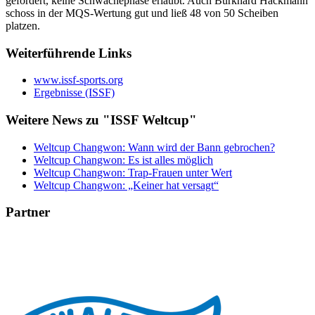
gefordert, keine Schwächephase erlaubt. Auch Burkhard Hackmann
schoss in der MQS-Wertung gut und ließ 48 von 50 Scheiben
platzen.
Weiterführende Links
www.issf-sports.org
Ergebnisse (ISSF)
Weitere News zu "ISSF Weltcup"
Weltcup Changwon: Wann wird der Bann gebrochen?
Weltcup Changwon: Es ist alles möglich
Weltcup Changwon: Trap-Frauen unter Wert
Weltcup Changwon: „Keiner hat versagt“
Partner