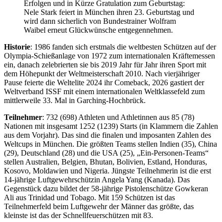
Erfolgen und in Kürze Gratulation zum Geburtstag:
Nele Stark feiert in München ihren 23. Geburtstag und
wird dann sicherlich von Bundestrainer Wolfram
Waibel erneut Glückwünsche entgegennehmen.
Historie
: 1986 fanden sich erstmals die weltbesten Schützen auf der
Olympia-Schießanlage von 1972 zum internationalen Kräftemessen
ein, danach zelebrierten sie bis 2019 Jahr für Jahr ihren Sport mit
dem Höhepunkt der Weltmeisterschaft 2010. Nach vierjähriger
Pause feierte die Weltelite 2024 ihr Comeback, 2026 gastiert der
Weltverband ISSF mit einem internationalen Weltklassefeld zum
mittlerweile 33. Mal in Garching-Hochbrück.
Teilnehmer
: 732 (698) Athleten und Athletinnen aus 85 (78)
Nationen mit insgesamt 1252 (1239) Starts (in Klammern die Zahlen
aus dem Vorjahr). Das sind die finalen und imposanten Zahlen des
Weltcups in München. Die größten Teams stellen Indien (35), China
(29), Deutschland (28) und die USA (25), „Ein-Personen-Teams“
stellen Australien, Belgien, Bhutan, Bolivien, Estland, Honduras,
Kosovo, Moldawien und Nigeria. Jüngste Teilnehmerin ist die erst
14-jährige Luftgewehrschützin Angela Yang (Kanada). Das
Gegenstück dazu bildet der 58-jährige Pistolenschütze Gowkeran
Ali aus Trinidad und Tobago. Mit 159 Schützen ist das
Teilnehmerfeld beim Luftgewehr der Männer das größte, das
kleinste ist das der Schnellfeuerschützen mit 83.