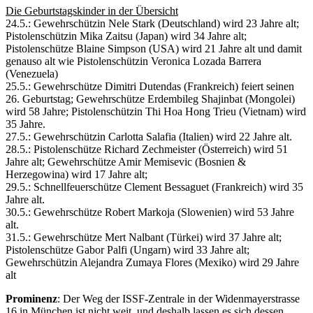
Die Geburtstagskinder in der Übersicht
24.5.: Gewehrschützin Nele Stark (Deutschland) wird 23 Jahre alt;
Pistolenschützin Mika Zaitsu (Japan) wird 34 Jahre alt;
Pistolenschütze Blaine Simpson (USA) wird 21 Jahre alt und damit
genauso alt wie Pistolenschützin Veronica Lozada Barrera
(Venezuela)
25.5.: Gewehrschütze Dimitri Dutendas (Frankreich) feiert seinen
26. Geburtstag; Gewehrschütze Erdembileg Shajinbat (Mongolei)
wird 58 Jahre; Pistolenschützin Thi Hoa Hong Trieu (Vietnam) wird
35 Jahre.
27.5.: Gewehrschützin Carlotta Salafia (Italien) wird 22 Jahre alt.
28.5.: Pistolenschütze Richard Zechmeister (Österreich) wird 51
Jahre alt; Gewehrschütze Amir Memisevic (Bosnien &
Herzegowina) wird 17 Jahre alt;
29.5.: Schnellfeuerschütze Clement Bessaguet (Frankreich) wird 35
Jahre alt.
30.5.: Gewehrschütze Robert Markoja (Slowenien) wird 53 Jahre
alt.
31.5.: Gewehrschütze Mert Nalbant (Türkei) wird 37 Jahre alt;
Pistolenschütze Gabor Palfi (Ungarn) wird 33 Jahre alt;
Gewehrschützin Alejandra Zumaya Flores (Mexiko) wird 29 Jahre
alt
Prominenz
: Der Weg der ISSF-Zentrale in der Widenmayerstrasse
16 in München ist nicht weit, und deshalb lassen es sich dessen