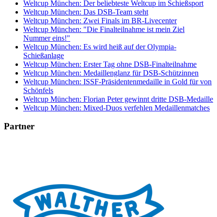
Weltcup München: Der beliebteste Weltcup im Schießsport
Weltcup München: Das DSB-Team steht
Weltcup München: Zwei Finals im BR-Livecenter
Weltcup München: "Die Finalteilnahme ist mein Ziel
Nummer eins!"
Weltcup München: Es wird heiß auf der Olympia-
Schießanlage
Weltcup München: Erster Tag ohne DSB-Finalteilnahme
Weltcup München: Medaillenglanz für DSB-Schützinnen
Weltcup München: ISSF-Präsidentenmedaille in Gold für von
Schönfels
Weltcup München: Florian Peter gewinnt dritte DSB-Medaille
Weltcup München: Mixed-Duos verfehlen Medaillenmatches
Partner