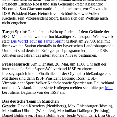
Präsident Luciano Rossi und sein Generalsekretär Alessandro
Nicotra di San Giacomo natürlich nicht nehmen, vor Ort zu sein.
DSB-Präsident Hans-Heinrich von Schönfels sowie Volker
Kächele, sein Vizepräsident Sport, lassen sich den Weltcup auch
nicht entgehen.
Target Sprint
: Parallel zum Weltcup findet auf dem Gelände der
HSG München ein weiterer hochkarätiger Schießsport-Wettbewerb
statt:
Die World Tour im Target Sprint
gastiert am 29./30. Mai mit
ihrer zweiten Station ebenfalls in der bayerischen Landeshauptstadt.
Und dort sind deutsche Erfolge quasi programmiert, da die DSB-
Athleten seit Jahren das internationale Niveau bestimmen.
Pressegespräch
: Am Dienstag, 26. Mai, um 11.00 Uhr lädt der
internationale Schießsport-Weltverband ISSF zu einem
Pressegespräch in die Finalhalle auf der Olympiaschießanlage ein.
Mit dabei sind dann ISSF-Präsident Luciano Rossi, DSB-
Vizepräsident Sport Volker Kächele sowie Sportler aus Deutschland
und dem Ausland. Interessierte Kollegen melden sich bitte per
Mail
bei Juliana Daguano von der ISSF an.
Das deutsche Team in München
Gewehr
: David Koenders (Neubiberg), Max Ohlenburger (Idstein),
Maximilian Ulbrich (Wilzhofen), Maximilian Dallinger (Freising),
Daniel Bühlmeyer, Hanna Bühlmeyer (beide Weiltingen), Lisa Grub