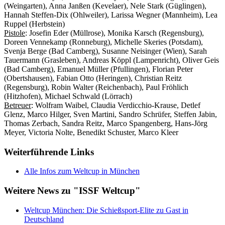
(Weingarten), Anna Janßen (Kevelaer), Nele Stark (Güglingen),
Hannah Steffen-Dix (Ohlweiler), Larissa Wegner (Mannheim), Lea
Ruppel (Herbstein)
Pistole
: Josefin Eder (Müllrose), Monika Karsch (Regensburg),
Doreen Vennekamp (Ronneburg), Michelle Skeries (Potsdam),
Svenja Berge (Bad Camberg), Susanne Neisinger (Wien), Sarah
Tauermann (Grasleben), Andreas Köppl (Lampenricht), Oliver Geis
(Bad Camberg), Emanuel Müller (Pfullingen), Florian Peter
(Obertshausen), Fabian Otto (Heringen), Christian Reitz
(Regensburg), Robin Walter (Reichenbach), Paul Fröhlich
(Hitzhofen), Michael Schwald (Lörrach)
Betreuer
: Wolfram Waibel, Claudia Verdicchio-Krause, Detlef
Glenz, Marco Hilger, Sven Martini, Sandro Schrüfer, Steffen Jabin,
Thomas Zerbach, Sandra Reitz, Marco Spangenberg, Hans-Jörg
Meyer, Victoria Nolte, Benedikt Schuster, Marco Kleer
Weiterführende Links
Alle Infos zum Weltcup in München
Weitere News zu "ISSF Weltcup"
Weltcup München: Die Schießsport-Elite zu Gast in
Deutschland