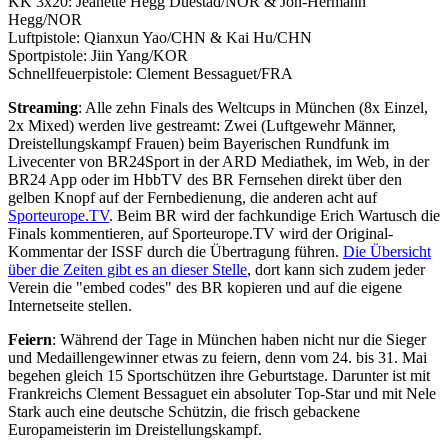
KK 3x20: Jeanette Hegg Duestad/NOR & Jon-Hermann
Hegg/NOR
Luftpistole: Qianxun Yao/CHN & Kai Hu/CHN
Sportpistole: Jiin Yang/KOR
Schnellfeuerpistole: Clement Bessaguet/FRA
Streaming
: Alle zehn Finals des Weltcups in München (8x Einzel,
2x Mixed) werden live gestreamt: Zwei (Luftgewehr Männer,
Dreistellungskampf Frauen) beim Bayerischen Rundfunk im
Livecenter von BR24Sport in der ARD Mediathek, im Web, in der
BR24 App oder im HbbTV des BR Fernsehen direkt über den
gelben Knopf auf der Fernbedienung, die anderen acht auf
Sporteurope.TV
. Beim BR wird der fachkundige Erich Wartusch die
Finals kommentieren, auf Sporteurope.TV wird der Original-
Kommentar der ISSF durch die Übertragung führen.
Die Übersicht
über die Zeiten gibt es an dieser Stelle
, dort kann sich zudem jeder
Verein die "embed codes" des BR kopieren und auf die eigene
Internetseite stellen.
Feiern
: Während der Tage in München haben nicht nur die Sieger
und Medaillengewinner etwas zu feiern, denn vom 24. bis 31. Mai
begehen gleich 15 Sportschützen ihre Geburtstage. Darunter ist mit
Frankreichs Clement Bessaguet ein absoluter Top-Star und mit Nele
Stark auch eine deutsche Schützin, die frisch gebackene
Europameisterin im Dreistellungskampf.