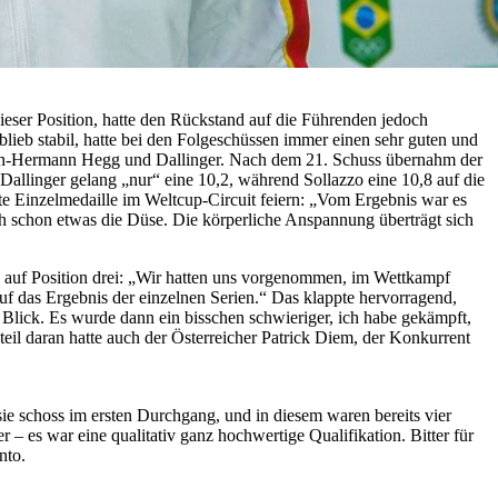
dieser Position, hatte den Rückstand auf die Führenden jedoch
 blieb stabil, hatte bei den Folgeschüssen immer einen sehr guten und
Jon-Hermann Hegg und Dallinger. Nach dem 21. Schuss übernahm der
Dallinger gelang „nur“ eine 10,2, während Sollazzo eine 10,8 auf die
ste Einzelmedaille im Weltcup-Circuit feiern: „Vom Ergebnis war es
ch schon etwas die Düse. Die körperliche Anspannung überträgt sich
hn auf Position drei: „Wir hatten uns vorgenommen, im Wettkampf
uf das Ergebnis der einzelnen Serien.“ Das klappte hervorragend,
Blick. Es wurde dann ein bisschen schwieriger, ich habe gekämpft,
eil daran hatte auch der Österreicher Patrick Diem, der Konkurrent
ie schoss im ersten Durchgang, und in diesem waren bereits vier
– es war eine qualitativ ganz hochwertige Qualifikation. Bitter für
nto.