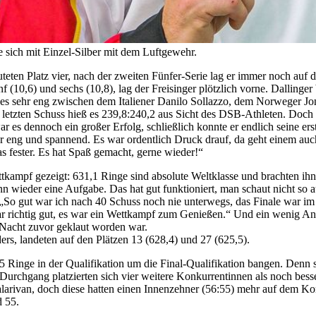
 sich mit Einzel-Silber mit dem Luftgewehr.
uteten Platz vier, nach der zweiten Fünfer-Serie lag er immer noch auf 
 (10,6) und sechs (10,8), lag der Freisinger plötzlich vorne. Dallinger
 es sehr eng zwischen dem Italiener Danilo Sollazzo, dem Norweger 
 letzten Schuss hieß es 239,8:240,2 aus Sicht des DSB-Athleten. Doch 
r es dennoch ein großer Erfolg, schließlich konnte er endlich seine er
ehr eng und spannend. Es war ordentlich Druck drauf, da geht einem au
s fester. Es hat Spaß gemacht, gerne wieder!“
ettkampf gezeigt: 631,1 Ringe sind absolute Weltklasse und brachten i
 wieder eine Aufgabe. Das hat gut funktioniert, man schaut nicht so a
„So gut war ich nach 40 Schuss noch nie unterwegs, das Finale war im 
ar richtig gut, es war ein Wettkampf zum Genießen.“ Und ein wenig Ant
r Nacht zuvor geklaut worden war.
s, landeten auf den Plätzen 13 (628,4) und 27 (625,5).
 Ringe in der Qualifikation um die Final-Qualifikation bangen. Denn s
rchgang platzierten sich vier weitere Konkurrentinnen als noch besser 
Valarivan, doch diese hatten einen Innenzehner (56:55) mehr auf dem Ko
d 55.