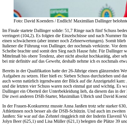
Foto: David Koenders / Endlich! Maximilian Dallinger belohnte
Im Finale startete Dallinger solide: 51,7 Ringe nach fünf Schuss bede
verringert (104,2). Es folgten die Einzelschüsse und nach Nummer fünf
einen schwächeren (aber immer noch Zehnerwertungen). Somit blieb
Italiener die Führung von Dallinger, der nochmals verkürzte. Vor dem
Scheibe brachte und somit den Sieg nach Hause fuhr. Für Dallinger wa
Mittelmaß bis obere Tendenz, aber nicht absolut hochkarätig, aber s
bei mir definitiv auf das Gewehr, deshalb nehme ich es nochmals etwa
Bereits in der Qualifikation hatte der 26-Jährige einen glänzenden W
Aufgaben zu setzen. Hier hieß es: Sieben Schuss durchziehen und dann
auch wenn natürlich irgendwann der Blick auf die Anzeigetafel kam: 
und die letzten vier Schuss waren noch einmal gut und wichtig. Es w
Dallinger ein Oberteil der Unterbekleidung lieh, da diesem das in de
Die zwei anderen DSB-Starter, Maximilian Ulbrich und David Koender
In der Frauen-Konkurrenz musste Anna Janßen trotz sehr starker 630,5
Athletinnen noch besser als die DSB-Schützin. Und auch im zweiten Du
Janßen: Sie war auf das Zehntel ringgleich mit der Inderin Elavenil 
Jolyn Beer (625,1) und Lisa Müller (621,1) belegten die Plätze 39 un