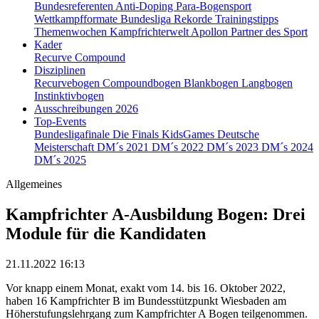
Bundesreferenten
Anti-Doping
Para-Bogensport
Wettkampfformate
Bundesliga
Rekorde
Trainingstipps
Themenwochen
Kampfrichterwelt
Apollon
Partner des Sport
Kader
Recurve
Compound
Disziplinen
Recurvebogen
Compoundbogen
Blankbogen
Langbogen
Instinktivbogen
Ausschreibungen 2026
Top-Events
Bundesligafinale
Die Finals
KidsGames
Deutsche
Meisterschaft
DM´s 2021
DM´s 2022
DM´s 2023
DM´s 2024
DM´s 2025
Allgemeines
Kampfrichter A-Ausbildung Bogen: Drei
Module für die Kandidaten
21.11.2022 16:13
Vor knapp einem Monat, exakt vom 14. bis 16. Oktober 2022,
haben 16 Kampfrichter B im Bundesstützpunkt Wiesbaden am
Höherstufungslehrgang zum Kampfrichter A Bogen teilgenommen.