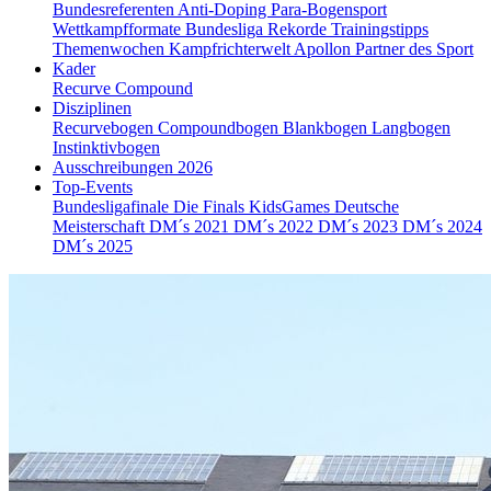
Bundesreferenten
Anti-Doping
Para-Bogensport
Wettkampfformate
Bundesliga
Rekorde
Trainingstipps
Themenwochen
Kampfrichterwelt
Apollon
Partner des Sport
Kader
Recurve
Compound
Disziplinen
Recurvebogen
Compoundbogen
Blankbogen
Langbogen
Instinktivbogen
Ausschreibungen 2026
Top-Events
Bundesligafinale
Die Finals
KidsGames
Deutsche
Meisterschaft
DM´s 2021
DM´s 2022
DM´s 2023
DM´s 2024
DM´s 2025