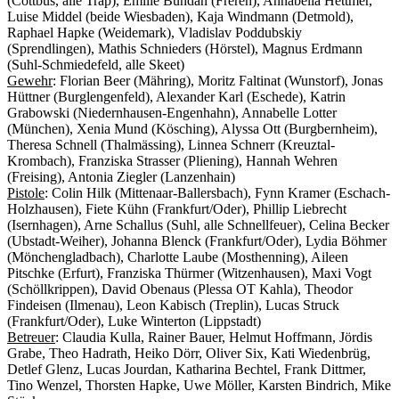
(Cottbus, alle Trap), Emilie Bundan (Freren), Annabella Hettmer,
Luise Middel (beide Wiesbaden), Kaja Windmann (Detmold),
Raphael Hapke (Weidemark), Vladislav Poddubskiy
(Sprendlingen), Mathis Schnieders (Hörstel), Magnus Erdmann
(Suhl-Schmiedefeld, alle Skeet)
Gewehr
: Florian Beer (Mähring), Moritz Faltinat (Wunstorf), Jonas
Hüttner (Burglengenfeld), Alexander Karl (Eschede), Katrin
Grabowski (Niedernhausen-Engenhahn), Annabelle Lotter
(München), Xenia Mund (Kösching), Alyssa Ott (Burgbernheim),
Theresa Schnell (Thalmässing), Linnea Schnerr (Kreuztal-
Krombach), Franziska Strasser (Pliening), Hannah Wehren
(Freising), Antonia Ziegler (Lanzenhain)
Pistole
: Colin Hilk (Mittenaar-Ballersbach), Fynn Kramer (Eschach-
Holzhausen), Fiete Kühn (Frankfurt/Oder), Phillip Liebrecht
(Isernhagen), Arne Schallus (Suhl, alle Schnellfeuer), Celina Becker
(Ubstadt-Weiher), Johanna Blenck (Frankfurt/Oder), Lydia Böhmer
(Mönchengladbach), Charlotte Laube (Mosthenning), Aileen
Pitschke (Erfurt), Franziska Thürmer (Witzenhausen), Maxi Vogt
(Schöllkrippen), David Obenaus (Plessa OT Kahla), Theodor
Findeisen (Ilmenau), Leon Kabisch (Treplin), Lucas Struck
(Frankfurt/Oder), Luke Winterton (Lippstadt)
Betreuer
: Claudia Kulla, Rainer Bauer, Helmut Hoffmann, Jördis
Grabe, Theo Hadrath, Heiko Dörr, Oliver Six, Kati Wiedenbrüg,
Detlef Glenz, Lucas Jourdan, Katharina Bechtel, Frank Dittmer,
Tino Wenzel, Thorsten Hapke, Uwe Möller, Karsten Bindrich, Mike