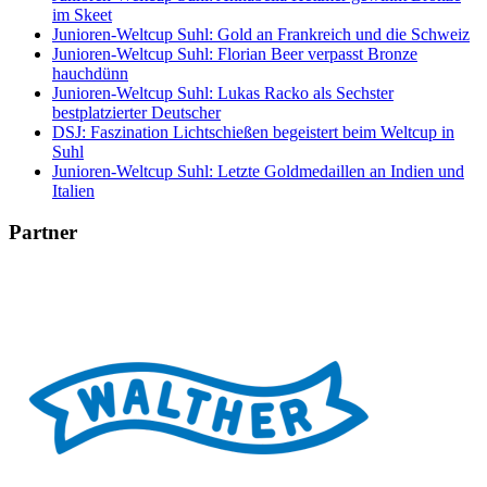
im Skeet
Junioren-Weltcup Suhl: Gold an Frankreich und die Schweiz
Junioren-Weltcup Suhl: Florian Beer verpasst Bronze
hauchdünn
Junioren-Weltcup Suhl: Lukas Racko als Sechster
bestplatzierter Deutscher
DSJ: Faszination Lichtschießen begeistert beim Weltcup in
Suhl
Junioren-Weltcup Suhl: Letzte Goldmedaillen an Indien und
Italien
Partner