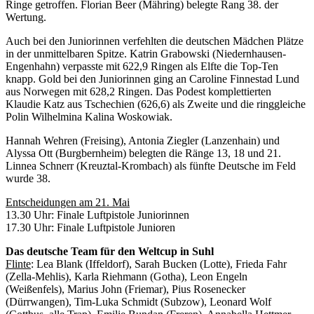
Ringe getroffen. Florian Beer (Mähring) belegte Rang 38. der
Wertung.
Auch bei den Juniorinnen verfehlten die deutschen Mädchen Plätze
in der unmittelbaren Spitze. Katrin Grabowski (Niedernhausen-
Engenhahn) verpasste mit 622,9 Ringen als Elfte die Top-Ten
knapp. Gold bei den Juniorinnen ging an Caroline Finnestad Lund
aus Norwegen mit 628,2 Ringen. Das Podest komplettierten
Klaudie Katz aus Tschechien (626,6) als Zweite und die ringgleiche
Polin Wilhelmina Kalina Woskowiak.
Hannah Wehren (Freising), Antonia Ziegler (Lanzenhain) und
Alyssa Ott (Burgbernheim) belegten die Ränge 13, 18 und 21.
Linnea Schnerr (Kreuztal-Krombach) als fünfte Deutsche im Feld
wurde 38.
Entscheidungen am 21. Mai
13.30 Uhr: Finale Luftpistole Juniorinnen
17.30 Uhr: Finale Luftpistole Junioren
Das deutsche Team für den Weltcup in Suhl
Flinte
: Lea Blank (Iffeldorf), Sarah Bucken (Lotte), Frieda Fahr
(Zella-Mehlis), Karla Riehmann (Gotha), Leon Engeln
(Weißenfels), Marius John (Friemar), Pius Rosenecker
(Dürrwangen), Tim-Luka Schmidt (Subzow), Leonard Wolf