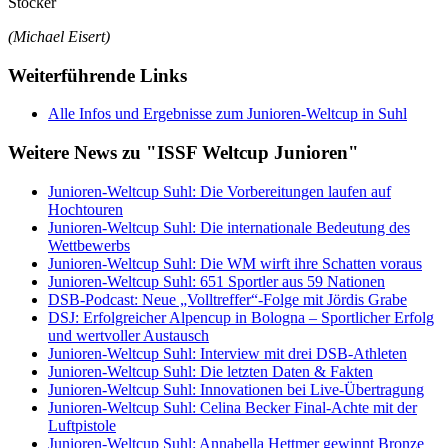
Stöcker
(Michael Eisert)
Weiterführende Links
Alle Infos und Ergebnisse zum Junioren-Weltcup in Suhl
Weitere News zu "ISSF Weltcup Junioren"
Junioren-Weltcup Suhl: Die Vorbereitungen laufen auf
Hochtouren
Junioren-Weltcup Suhl: Die internationale Bedeutung des
Wettbewerbs
Junioren-Weltcup Suhl: Die WM wirft ihre Schatten voraus
Junioren-Weltcup Suhl: 651 Sportler aus 59 Nationen
DSB-Podcast: Neue „Volltreffer“-Folge mit Jördis Grabe
DSJ: Erfolgreicher Alpencup in Bologna – Sportlicher Erfolg
und wertvoller Austausch
Junioren-Weltcup Suhl: Interview mit drei DSB-Athleten
Junioren-Weltcup Suhl: Die letzten Daten & Fakten
Junioren-Weltcup Suhl: Innovationen bei Live-Übertragung
Junioren-Weltcup Suhl: Celina Becker Final-Achte mit der
Luftpistole
Junioren-Weltcup Suhl: Annabella Hettmer gewinnt Bronze