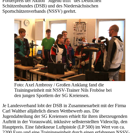
Förderpreis der Aktion “Jugend trifft“ des Deutschen
Schützenbundes (DSB) und des Niedersächsischen
Sportschützenverbands (NSSV) geehrt.
Foto: Axel Ambrosy / Großen Anklang fand die
Trainingseinheit mit NSSV-Trainer Nils Froböse bei
den jungen Sportlern der SG Kreiensen.
Je Landesverband lobt der DSB in Zusammenarbeit mit der Firma
Carl Walther alljährlich diesen Wettbewerb aus. Die
Jugendabteilung der SG Kreiensen erhielt für ihren überzeugenden
Auftritt in der Vorauswahl, inklusive selbsterstellten Videoclip, den
Hauptpreis. Eine fabrikneue Luftpistole (LP 500) im Wert von ca.
2200 Euro und eine Trainingseinheit durch einen erfahrenen NSSV-