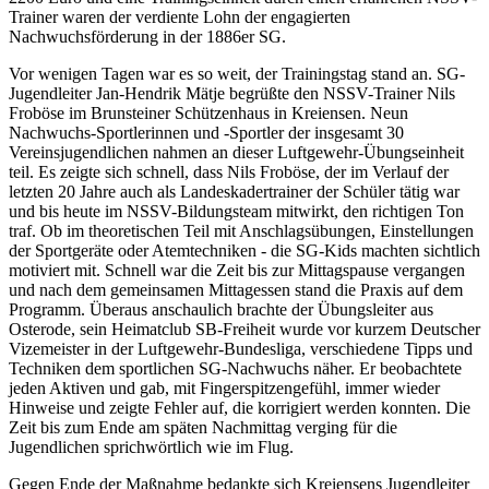
Trainer waren der verdiente Lohn der engagierten
Nachwuchsförderung in der 1886er SG.
Vor wenigen Tagen war es so weit, der Trainingstag stand an. SG-
Jugendleiter Jan-Hendrik Mätje begrüßte den NSSV-Trainer Nils
Froböse im Brunsteiner Schützenhaus in Kreiensen. Neun
Nachwuchs-Sportlerinnen und -Sportler der insgesamt 30
Vereinsjugendlichen nahmen an dieser Luftgewehr-Übungseinheit
teil. Es zeigte sich schnell, dass Nils Froböse, der im Verlauf der
letzten 20 Jahre auch als Landeskadertrainer der Schüler tätig war
und bis heute im NSSV-Bildungsteam mitwirkt, den richtigen Ton
traf. Ob im theoretischen Teil mit Anschlagsübungen, Einstellungen
der Sportgeräte oder Atemtechniken - die SG-Kids machten sichtlich
motiviert mit. Schnell war die Zeit bis zur Mittagspause vergangen
und nach dem gemeinsamen Mittagessen stand die Praxis auf dem
Programm. Überaus anschaulich brachte der Übungsleiter aus
Osterode, sein Heimatclub SB-Freiheit wurde vor kurzem Deutscher
Vizemeister in der Luftgewehr-Bundesliga, verschiedene Tipps und
Techniken dem sportlichen SG-Nachwuchs näher. Er beobachtete
jeden Aktiven und gab, mit Fingerspitzengefühl, immer wieder
Hinweise und zeigte Fehler auf, die korrigiert werden konnten. Die
Zeit bis zum Ende am späten Nachmittag verging für die
Jugendlichen sprichwörtlich wie im Flug.
Gegen Ende der Maßnahme bedankte sich Kreiensens Jugendleiter