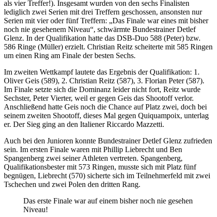
als vier Treffer!). Insgesamt wurden von den sechs Finalisten
lediglich zwei Serien mit drei Treffern geschossen, ansonsten nur
Serien mit vier oder fünf Treffern: „Das Finale war eines mit bisher
noch nie gesehenem Niveau“, schwärmte Bundestrainer Detlef
Glenz. In der Qualifikation hatte das DSB-Duo 588 (Peter) bzw.
586 Ringe (Müller) erzielt. Christian Reitz scheiterte mit 585 Ringen
um einen Ring am Finale der besten Sechs.
Im zweiten Wettkampf lautete das Ergebnis der Qualifikation: 1.
Oliver Geis (589), 2. Christian Reitz (587), 3. Florian Peter (587).
Im Finale setzte sich die Dominanz leider nicht fort, Reitz wurde
Sechster, Peter Vierter, weil er gegen Geis das Shootoff verlor.
Anschließend hatte Geis noch die Chance auf Platz zwei, doch bei
seinem zweiten Shootoff, dieses Mal gegen Quiquampoix, unterlag
er. Der Sieg ging an den Italiener Riccardo Mazzetti.
Auch bei den Junioren konnte Bundestrainer Detlef Glenz zufrieden
sein. Im ersten Finale waren mit Phillip Liebrecht und Ben
Spangenberg zwei seiner Athleten vertreten. Spangenberg,
Qualifikationsbester mit 573 Ringen, musste sich mit Platz fünf
begnügen, Liebrecht (570) sicherte sich im Teilnehmerfeld mit zwei
Tschechen und zwei Polen den dritten Rang.
Das erste Finale war auf einem bisher noch nie gesehen
Niveau!