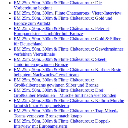
EM 25m, 50m, 300m & Flinte Chateauroux: Die
Vorbereitung beginnt
EM 25m, 50m, 300m, Flinte Chateauroux: Vierer-Interview
EM 25m, 50m, 300m & Flinte Châteauroux: Gold und
Bronze zum Auftakt
EM 25m, 50m, 300m & Flinte Châteauroux: Peter ist
Europameister – Umhöfer holt Bronze
EM 25m, 50m, 300m & Flinte Châteauroux: Gold & Silber
für Deutschland
EM 25m, 50m, 300m & Flinte Châteauroux: Gewehrmänner
verfehlten Viertelfinale
EM 25m, 50m, 300m & Flinte Châteauroux: Skeet-
Juniorinnen gewinnen Bronze
EM 25m, 50m, 300m & Flinte Châteauroux: Karl der Beste
bei gutem Nachwuchs-Gewehrteam
EM 25m, 50m, 300m & Flinte Châteauroux:
Großkaliberteams gewinnen Silber und Bronze
EM 25m, 50m, 300m & Flinte Châteauroux: Drei
Großkaliber-Medaillen – Murche führt nach vier Runden
EM 25m, 50m, 300m & Flinte Châteauroux: Kathrin Murche
krönt sich zur Europameisterin
EM 25m, 50m, 300m & Flinte Châteauroux: Trap Mixed-
Teams verpassen Bronzematch knapp
EM 25m, 50m, 300m & Flinte Châteauroux: Doppel-
Interview mit Europameistern