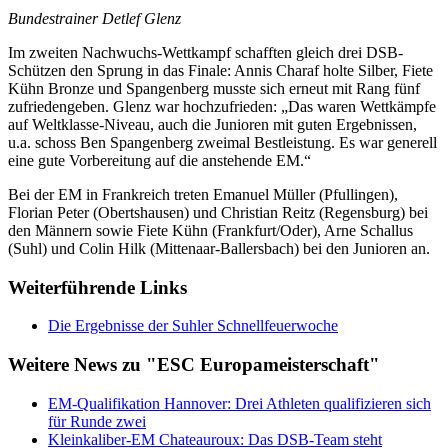
Bundestrainer Detlef Glenz
Im zweiten Nachwuchs-Wettkampf schafften gleich drei DSB-
Schützen den Sprung in das Finale: Annis Charaf holte Silber, Fiete
Kühn Bronze und Spangenberg musste sich erneut mit Rang fünf
zufriedengeben. Glenz war hochzufrieden: „Das waren Wettkämpfe
auf Weltklasse-Niveau, auch die Junioren mit guten Ergebnissen,
u.a. schoss Ben Spangenberg zweimal Bestleistung. Es war generell
eine gute Vorbereitung auf die anstehende EM.“
Bei der EM in Frankreich treten Emanuel Müller (Pfullingen),
Florian Peter (Obertshausen) und Christian Reitz (Regensburg) bei
den Männern sowie Fiete Kühn (Frankfurt/Oder), Arne Schallus
(Suhl) und Colin Hilk (Mittenaar-Ballersbach) bei den Junioren an.
Weiterführende Links
Die Ergebnisse der Suhler Schnellfeuerwoche
Weitere News zu "ESC Europameisterschaft"
EM-Qualifikation Hannover: Drei Athleten qualifizieren sich
für Runde zwei
Kleinkaliber-EM Chateauroux: Das DSB-Team steht