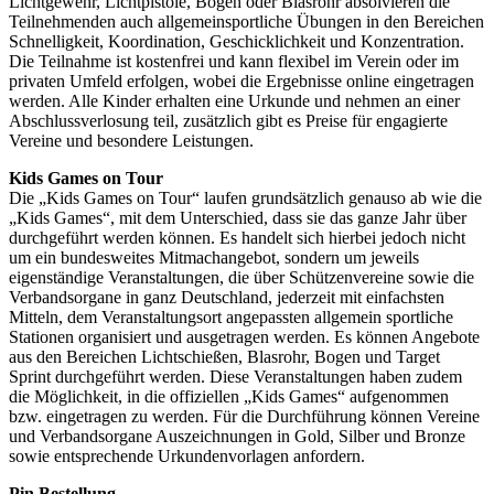
Lichtgewehr, Lichtpistole, Bogen oder Blasrohr absolvieren die
Teilnehmenden auch allgemeinsportliche Übungen in den Bereichen
Schnelligkeit, Koordination, Geschicklichkeit und Konzentration.
Die Teilnahme ist kostenfrei und kann flexibel im Verein oder im
privaten Umfeld erfolgen, wobei die Ergebnisse online eingetragen
werden. Alle Kinder erhalten eine Urkunde und nehmen an einer
Abschlussverlosung teil, zusätzlich gibt es Preise für engagierte
Vereine und besondere Leistungen.
Kids Games on Tour
Die „Kids Games on Tour“ laufen grundsätzlich genauso ab wie die
„Kids Games“, mit dem Unterschied, dass sie das ganze Jahr über
durchgeführt werden können. Es handelt sich hierbei jedoch nicht
um ein bundesweites Mitmachangebot, sondern um jeweils
eigenständige Veranstaltungen, die über Schützenvereine sowie die
Verbandsorgane in ganz Deutschland, jederzeit mit einfachsten
Mitteln, dem Veranstaltungsort angepassten allgemein sportliche
Stationen organisiert und ausgetragen werden. Es können Angebote
aus den Bereichen Lichtschießen, Blasrohr, Bogen und Target
Sprint durchgeführt werden. Diese Veranstaltungen haben zudem
die Möglichkeit, in die offiziellen „Kids Games“ aufgenommen
bzw. eingetragen zu werden. Für die Durchführung können Vereine
und Verbandsorgane Auszeichnungen in Gold, Silber und Bronze
sowie entsprechende Urkundenvorlagen anfordern.
Pin Bestellung