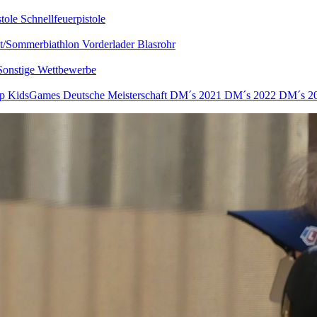
stole
Schnellfeuerpistole
nt/Sommerbiathlon
Vorderlader
Blasrohr
Sonstige Wettbewerbe
up
KidsGames
Deutsche Meisterschaft
DM´s 2021
DM´s 2022
DM´s 2