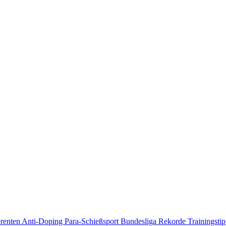
erenten
Anti-Doping
Para-Schießsport
Bundesliga
Rekorde
Trainingsti