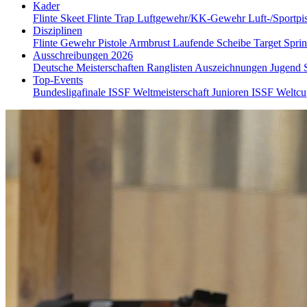
Kader
Flinte Skeet
Flinte Trap
Luftgewehr/KK-Gewehr
Luft-/Sportpi
Disziplinen
Flinte
Gewehr
Pistole
Armbrust
Laufende Scheibe
Target Spri
Ausschreibungen 2026
Deutsche Meisterschaften
Ranglisten
Auszeichnungen
Jugend
Top-Events
Bundesligafinale
ISSF Weltmeisterschaft Junioren
ISSF Weltc