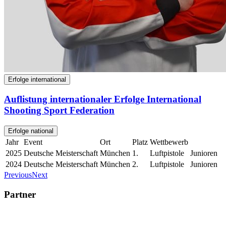
Erfolge international
Auflistung internationaler Erfolge International
Shooting Sport Federation
Erfolge national
Jahr
Event
Ort
Platz
Wettbewerb
2025
Deutsche Meisterschaft
München
1.
Luftpistole
Junioren
2024
Deutsche Meisterschaft
München
2.
Luftpistole
Junioren
Previous
Next
Partner