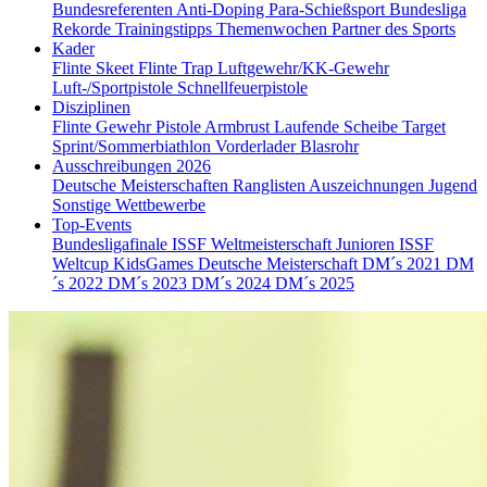
Bundesreferenten
Anti-Doping
Para-Schießsport
Bundesliga
Rekorde
Trainingstipps
Themenwochen
Partner des Sports
Kader
Flinte Skeet
Flinte Trap
Luftgewehr/KK-Gewehr
Luft-/Sportpistole
Schnellfeuerpistole
Disziplinen
Flinte
Gewehr
Pistole
Armbrust
Laufende Scheibe
Target
Sprint/Sommerbiathlon
Vorderlader
Blasrohr
Ausschreibungen 2026
Deutsche Meisterschaften
Ranglisten
Auszeichnungen
Jugend
Sonstige Wettbewerbe
Top-Events
Bundesligafinale
ISSF Weltmeisterschaft Junioren
ISSF
Weltcup
KidsGames
Deutsche Meisterschaft
DM´s 2021
DM
´s 2022
DM´s 2023
DM´s 2024
DM´s 2025