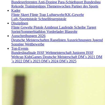
Bundesreferenten
Anti-Doping
Para-Schießsport
Bundesliga
Rekorde
Trainingstipps
Themenwochen
Partner des Sports
Kader
Flinte Skeet
Flinte Trap
Luftgewehr/KK-Gewehr
Luft-/Sportpistole
Schnellfeuerpistole
Disziplinen
Flinte
Gewehr
Pistole
Armbrust
Laufende Scheibe
Target
Sprint/Sommerbiathlon
Vorderlader
Blasrohr
Ausschreibungen 2026
Deutsche Meisterschaften
Ranglisten
Auszeichnungen
Jugend
Sonstige Wettbewerbe
Top-Events
Bundesligafinale
ISSF Weltmeisterschaft Junioren
ISSF
Weltcup
KidsGames
Deutsche Meisterschaft
DM´s 2021
DM
´s 2022
DM´s 2023
DM´s 2024
DM´s 2025