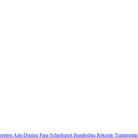
erenten
Anti-Doping
Para-Schießsport
Bundesliga
Rekorde
Trainingsti