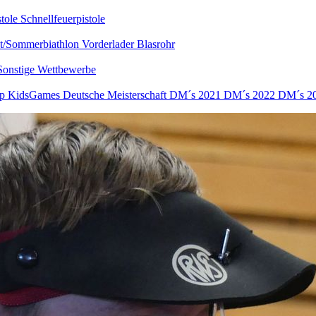
stole
Schnellfeuerpistole
nt/Sommerbiathlon
Vorderlader
Blasrohr
Sonstige Wettbewerbe
up
KidsGames
Deutsche Meisterschaft
DM´s 2021
DM´s 2022
DM´s 2