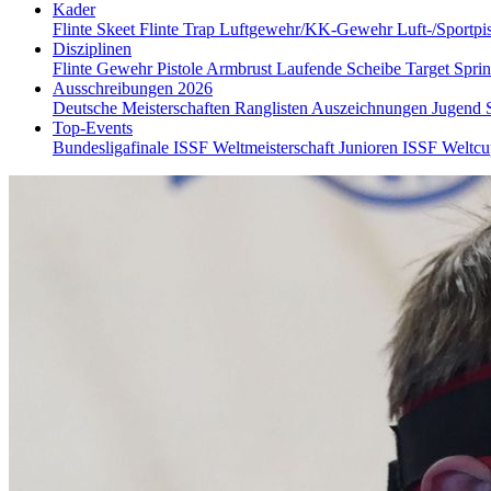
Kader
Flinte Skeet
Flinte Trap
Luftgewehr/KK-Gewehr
Luft-/Sportpi
Disziplinen
Flinte
Gewehr
Pistole
Armbrust
Laufende Scheibe
Target Spri
Ausschreibungen 2026
Deutsche Meisterschaften
Ranglisten
Auszeichnungen
Jugend
Top-Events
Bundesligafinale
ISSF Weltmeisterschaft Junioren
ISSF Weltc