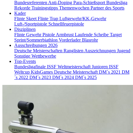
Bundesreferenten
Anti-Doping
Para-Schießsport
Bundesliga
Rekorde
Trainingstipps
Themenwochen
Partner des Sports
Kader
Flinte Skeet
Flinte Trap
Luftgewehr/KK-Gewehr
Luft-/Sportpistole
Schnellfeuerpistole
Disziplinen
Flinte
Gewehr
Pistole
Armbrust
Laufende Scheibe
Target
Sprint/Sommerbiathlon
Vorderlader
Blasrohr
Ausschreibungen 2026
Deutsche Meisterschaften
Ranglisten
Auszeichnungen
Jugend
Sonstige Wettbewerbe
Top-Events
Bundesligafinale
ISSF Weltmeisterschaft Junioren
ISSF
Weltcup
KidsGames
Deutsche Meisterschaft
DM´s 2021
DM
´s 2022
DM´s 2023
DM´s 2024
DM´s 2025