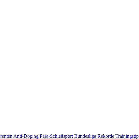
erenten
Anti-Doping
Para-Schießsport
Bundesliga
Rekorde
Trainingsti