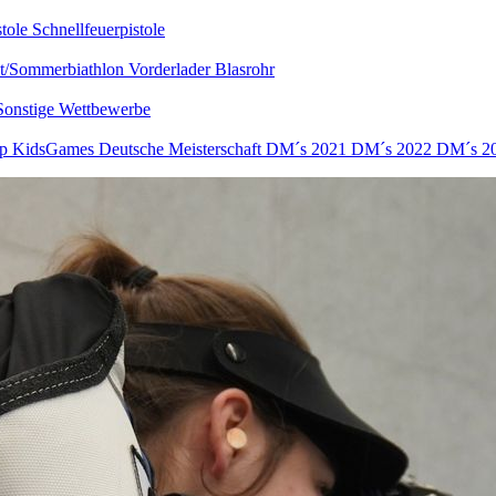
stole
Schnellfeuerpistole
nt/Sommerbiathlon
Vorderlader
Blasrohr
Sonstige Wettbewerbe
up
KidsGames
Deutsche Meisterschaft
DM´s 2021
DM´s 2022
DM´s 2