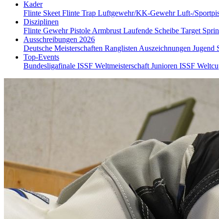
Kader
Flinte Skeet
Flinte Trap
Luftgewehr/KK-Gewehr
Luft-/Sportpi
Disziplinen
Flinte
Gewehr
Pistole
Armbrust
Laufende Scheibe
Target Spri
Ausschreibungen 2026
Deutsche Meisterschaften
Ranglisten
Auszeichnungen
Jugend
Top-Events
Bundesligafinale
ISSF Weltmeisterschaft Junioren
ISSF Weltc