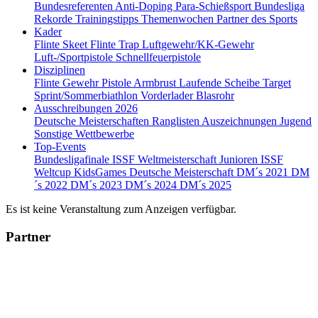
Bundesreferenten
Anti-Doping
Para-Schießsport
Bundesliga
Rekorde
Trainingstipps
Themenwochen
Partner des Sports
Kader
Flinte Skeet
Flinte Trap
Luftgewehr/KK-Gewehr
Luft-/Sportpistole
Schnellfeuerpistole
Disziplinen
Flinte
Gewehr
Pistole
Armbrust
Laufende Scheibe
Target
Sprint/Sommerbiathlon
Vorderlader
Blasrohr
Ausschreibungen 2026
Deutsche Meisterschaften
Ranglisten
Auszeichnungen
Jugend
Sonstige Wettbewerbe
Top-Events
Bundesligafinale
ISSF Weltmeisterschaft Junioren
ISSF
Weltcup
KidsGames
Deutsche Meisterschaft
DM´s 2021
DM
´s 2022
DM´s 2023
DM´s 2024
DM´s 2025
Es ist keine Veranstaltung zum Anzeigen verfügbar.
Partner