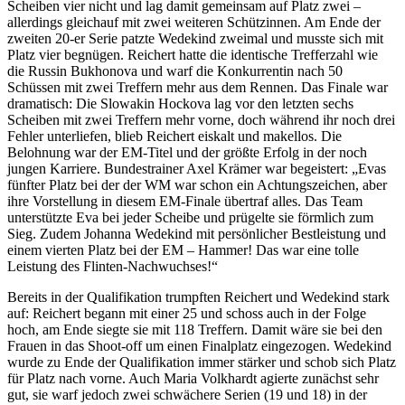
Scheiben vier nicht und lag damit gemeinsam auf Platz zwei –
allerdings gleichauf mit zwei weiteren Schützinnen. Am Ende der
zweiten 20-er Serie patzte Wedekind zweimal und musste sich mit
Platz vier begnügen. Reichert hatte die identische Trefferzahl wie
die Russin Bukhonova und warf die Konkurrentin nach 50
Schüssen mit zwei Treffern mehr aus dem Rennen. Das Finale war
dramatisch: Die Slowakin Hockova lag vor den letzten sechs
Scheiben mit zwei Treffern mehr vorne, doch während ihr noch drei
Fehler unterliefen, blieb Reichert eiskalt und makellos. Die
Belohnung war der EM-Titel und der größte Erfolg in der noch
jungen Karriere. Bundestrainer Axel Krämer war begeistert: „Evas
fünfter Platz bei der der WM war schon ein Achtungszeichen, aber
ihre Vorstellung in diesem EM-Finale übertraf alles. Das Team
unterstützte Eva bei jeder Scheibe und prügelte sie förmlich zum
Sieg. Zudem Johanna Wedekind mit persönlicher Bestleistung und
einem vierten Platz bei der EM – Hammer! Das war eine tolle
Leistung des Flinten-Nachwuchses!“
Bereits in der Qualifikation trumpften Reichert und Wedekind stark
auf: Reichert begann mit einer 25 und schoss auch in der Folge
hoch, am Ende siegte sie mit 118 Treffern. Damit wäre sie bei den
Frauen in das Shoot-off um einen Finalplatz eingezogen. Wedekind
wurde zu Ende der Qualifikation immer stärker und schob sich Platz
für Platz nach vorne. Auch Maria Volkhardt agierte zunächst sehr
gut, sie warf jedoch zwei schwächere Serien (19 und 18) in der