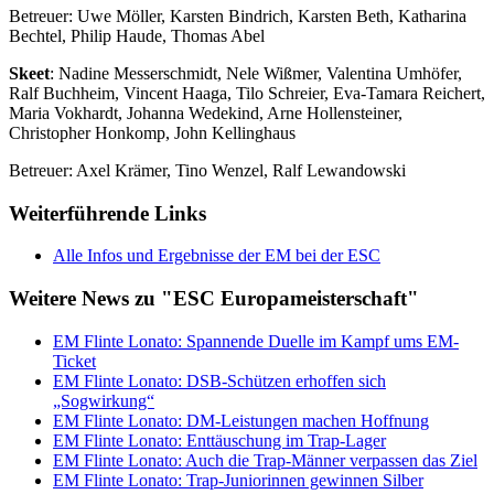
Betreuer: Uwe Möller, Karsten Bindrich, Karsten Beth, Katharina
Bechtel, Philip Haude, Thomas Abel
Skeet
: Nadine Messerschmidt, Nele Wißmer, Valentina Umhöfer,
Ralf Buchheim, Vincent Haaga, Tilo Schreier, Eva-Tamara Reichert,
Maria Vokhardt, Johanna Wedekind, Arne Hollensteiner,
Christopher Honkomp, John Kellinghaus
Betreuer: Axel Krämer, Tino Wenzel, Ralf Lewandowski
Weiterführende Links
Alle Infos und Ergebnisse der EM bei der ESC
Weitere News zu "ESC Europameisterschaft"
EM Flinte Lonato: Spannende Duelle im Kampf ums EM-
Ticket
EM Flinte Lonato: DSB-Schützen erhoffen sich
„Sogwirkung“
EM Flinte Lonato: DM-Leistungen machen Hoffnung
EM Flinte Lonato: Enttäuschung im Trap-Lager
EM Flinte Lonato: Auch die Trap-Männer verpassen das Ziel
EM Flinte Lonato: Trap-Juniorinnen gewinnen Silber