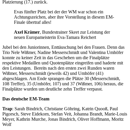
Platzierung (17.) zurück.
Evas fünfter Platz bei der der WM war schon ein
Achtungszeichen, aber ihre Vorstellung in diesem EM-
Finale übertraf alles!
Axel Krämer
, Bundestrainer Skeet zur Leistung der
neuen Europameisterin Eva-Tamara Reichert
Jubel bei den Juniorinnen, Enttäuschung bei den Frauen. Denn das
Trio Nele Wißmer, Nadine Messerschmidt und Valentina Umhöfer
konnte zu keiner Zeit in das Geschehen um die Finalplätze
respektive Medaillen und Quotenplätze eingreifen und haderte mit
den Leistungen. Bereits nach den ersten zwei Runden waren
Wißmer, Messerschmidt (jeweils 42) und Umhöfer (41)
abgeschlagen. Am Ende sprangen die Plätze 30 (Messerschmidt,
108 Treffer), 35 (Umhöfer, 107) und 37 (Wißmer, 106) heraus, die
Finalplätze wurden um deutliche zehn Treffer verpasst.
Das deutsche EM-Team
Trap
: Sarah Bindrich, Christiane Göhring, Katrin Quooß, Paul
Pigorsch, Steve Eidekorn, Stefan Veit, Johanna Brandt, Marie-Louis
Meyer, Kathrin Murche, Jonas Bindrich, Oliver Hoffmann, Moritz
Wolf