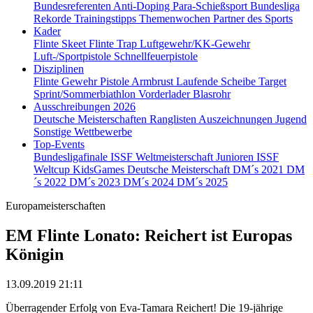
Bundesreferenten
Anti-Doping
Para-Schießsport
Bundesliga
Rekorde
Trainingstipps
Themenwochen
Partner des Sports
Kader
Flinte Skeet
Flinte Trap
Luftgewehr/KK-Gewehr
Luft-/Sportpistole
Schnellfeuerpistole
Disziplinen
Flinte
Gewehr
Pistole
Armbrust
Laufende Scheibe
Target
Sprint/Sommerbiathlon
Vorderlader
Blasrohr
Ausschreibungen 2026
Deutsche Meisterschaften
Ranglisten
Auszeichnungen
Jugend
Sonstige Wettbewerbe
Top-Events
Bundesligafinale
ISSF Weltmeisterschaft Junioren
ISSF
Weltcup
KidsGames
Deutsche Meisterschaft
DM´s 2021
DM
´s 2022
DM´s 2023
DM´s 2024
DM´s 2025
Europameisterschaften
EM Flinte Lonato: Reichert ist Europas
Königin
13.09.2019 21:11
Überragender Erfolg von Eva-Tamara Reichert! Die 19-jährige