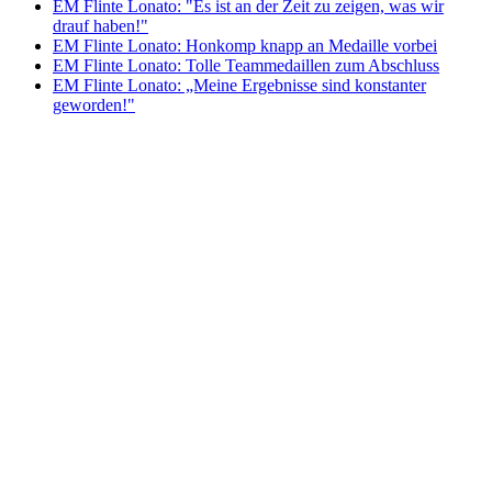
EM Flinte Lonato: "Es ist an der Zeit zu zeigen, was wir
drauf haben!"
EM Flinte Lonato: Honkomp knapp an Medaille vorbei
EM Flinte Lonato: Tolle Teammedaillen zum Abschluss
EM Flinte Lonato: „Meine Ergebnisse sind konstanter
geworden!"