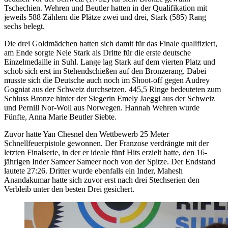
Tschechien. Wehren und Beutler hatten in der Qualifikation mit
jeweils 588 Zählern die Plätze zwei und drei, Stark (585) Rang
sechs belegt.
Die drei Goldmädchen hatten sich damit für das Finale qualifiziert,
am Ende sorgte Nele Stark als Dritte für die erste deutsche
Einzelmedaille in Suhl. Lange lag Stark auf dem vierten Platz und
schob sich erst im Stehendschießen auf den Bronzerang. Dabei
musste sich die Deutsche auch noch im Shoot-off gegen Audrey
Gogniat aus der Schweiz durchsetzen. 445,5 Ringe bedeuteten zum
Schluss Bronze hinter der Siegerin Emely Jaeggi aus der Schweiz
und Pernill Nor-Woll aus Norwegen. Hannah Wehren wurde
Fünfte, Anna Marie Beutler Siebte.
Zuvor hatte Yan Chesnel den Wettbewerb 25 Meter
Schnellfeuerpistole gewonnen. Der Franzose verdrängte mit der
letzten Finalserie, in der er ideale fünf Hits erzielt hatte, den 16-
jährigen Inder Sameer Sameer noch von der Spitze. Der Endstand
lautete 27:26. Dritter wurde ebenfalls ein Inder, Mahesh
Anandakumar hatte sich zuvor erst nach drei Stechserien den
Verbleib unter den besten Drei gesichert.