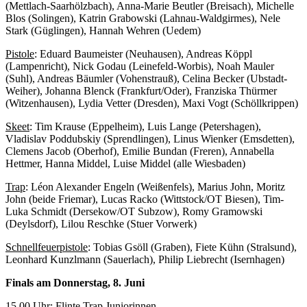
(Mettlach-Saarhölzbach), Anna-Marie Beutler (Breisach), Michelle
Blos (Solingen), Katrin Grabowski (Lahnau-Waldgirmes), Nele
Stark (Güglingen), Hannah Wehren (Uedem)
Pistole
: Eduard Baumeister (Neuhausen), Andreas Köppl
(Lampenricht), Nick Godau (Leinefeld-Worbis), Noah Mauler
(Suhl), Andreas Bäumler (Vohenstrauß), Celina Becker (Ubstadt-
Weiher), Johanna Blenck (Frankfurt/Oder), Franziska Thürmer
(Witzenhausen), Lydia Vetter (Dresden), Maxi Vogt (Schöllkrippen)
Skeet
: Tim Krause (Eppelheim), Luis Lange (Petershagen),
Vladislav Poddubskiy (Sprendlingen), Linus Wienker (Emsdetten),
Clemens Jacob (Oberhof), Emilie Bundan (Freren), Annabella
Hettmer, Hanna Middel, Luise Middel (alle Wiesbaden)
Trap
: Léon Alexander Engeln (Weißenfels), Marius John, Moritz
John (beide Friemar), Lucas Racko (Wittstock/OT Biesen), Tim-
Luka Schmidt (Dersekow/OT Subzow), Romy Gramowski
(Deylsdorf), Lilou Reschke (Stuer Vorwerk)
Schnellfeuerpistole
: Tobias Gsöll (Graben), Fiete Kühn (Stralsund),
Leonhard Kunzlmann (Sauerlach), Philip Liebrecht (Isernhagen)
Finals am Donnerstag, 8. Juni
15.00 Uhr: Flinte Trap Juniorinnen