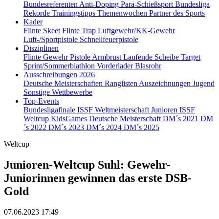
Bundesreferenten
Anti-Doping
Para-Schießsport
Bundesliga
Rekorde
Trainingstipps
Themenwochen
Partner des Sports
Kader
Flinte Skeet
Flinte Trap
Luftgewehr/KK-Gewehr
Luft-/Sportpistole
Schnellfeuerpistole
Disziplinen
Flinte
Gewehr
Pistole
Armbrust
Laufende Scheibe
Target
Sprint/Sommerbiathlon
Vorderlader
Blasrohr
Ausschreibungen 2026
Deutsche Meisterschaften
Ranglisten
Auszeichnungen
Jugend
Sonstige Wettbewerbe
Top-Events
Bundesligafinale
ISSF Weltmeisterschaft Junioren
ISSF
Weltcup
KidsGames
Deutsche Meisterschaft
DM´s 2021
DM
´s 2022
DM´s 2023
DM´s 2024
DM´s 2025
Weltcup
Junioren-Weltcup Suhl: Gewehr-
Juniorinnen gewinnen das erste DSB-
Gold
07.06.2023 17:49